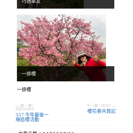
巧遇車友
一排櫻
一排櫻
← 前一章 /
下一章 / NEXT →
PREVIOUS
櫻花巷共賞記
3/17 今年最後一
場追櫻活動