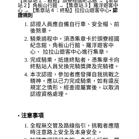
【集章站１：啟點】頭寮經國紀念館 →【集章
站２】角板山行館 →【集章站３】羅浮遊客中
心 → 【集章站４：終點】拉拉山遊客中心
• 認
證規則
認證人員應自備自行車、安全帽、前
後煞車。
騎乘過程中，須憑集章卡於頭寮經國
紀念館、角板山行館、羅浮遊客中
心、 拉拉山遊客中心進行集章。
完成騎乘，抵達終點者，憑集章卡向
終點站人員兌換完騎獎牌及完騎禮。
本次認證，參加者應發揮自我挑戰之
精神，應以己力完成騎乘，如有違反
規定之情形，經查證屬實後，以取消
認證資格處理。
•
注意事項
全程無交管及路線指引，挑戰者應隨
時注意路上安全及本身安全。