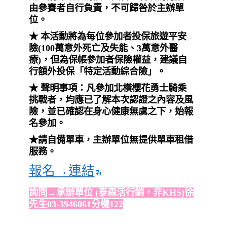
由參賽者自行負責，不可歸咎於主辦單
位。
★ 本活動將為每位參加者投保旅遊平安
險(100萬意外死亡及失能、3萬意外醫
療)，但為保帳參加者保險權益，建議自
行額外投保「特定活動綜合險」。
★ 聲明事項：凡參加北橫櫻花勇士騎乘
挑戰者，均應已了解本次認證之內容及風
險，並已確認在身心健康無虞之下，始報
名參加。
★請自備單車，主辦單位無提供單車租借
服務。
報名→連結
詢問→承辦單位 (泰森活行銷，非KHS)徐
先生03-3946061分機122