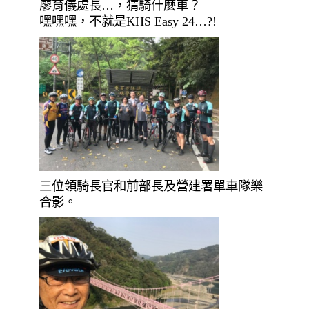
廖育儀處長…，猜騎什麼車？
嘿嘿嘿，不就是KHS Easy 24…?!
三位領騎長官和前部長及營建署單車隊樂
合影。