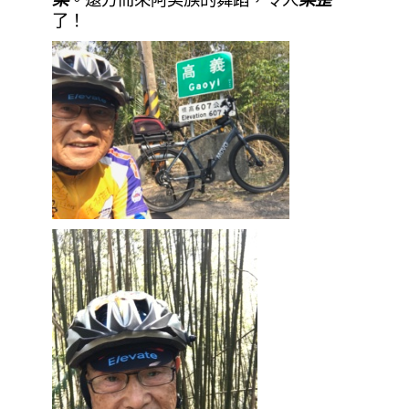
樂
。遠方而來阿美族的舞蹈，令人
樂歪
了！