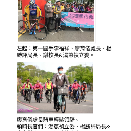
左起：第一國手李福祥、廖育儀處長、楊
勝評局長、謝校長&湯蕙禎立委。
廖育儀處長騎車輕鬆領騎。
領騎長官們：湯蕙禎立委、楊勝評局長&