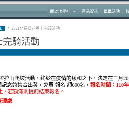
關於功學社
產品資訊
單車活動
L
/
2021北橫櫻花勇士完騎活動
勇士完騎活動
單車拉拉山爬坡活動，終於在疫情的緩和之下，決定在三月20
記念館集合出發，免費 報名 額600名，
報名時間：110年
止
，若額滿則提前結束報名。
管理處