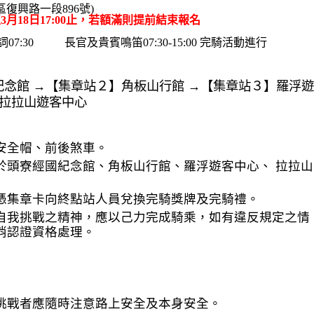
復興路一段896號)
起至3月18日17:00止，若額滿則提前結束報名
30 長官致詞07:30 長官及貴賓鳴笛07:30-15:00 完騎活動進行
念館 →【集章站２】角板山行館 →【集章站３】羅浮遊
】拉拉山遊客中心
安全帽、前後煞車。
於頭寮經國紀念館、角板山行館、羅浮遊客中心、 拉拉山
憑集章卡向終點站人員兌換完騎獎牌及完騎禮。
自我挑戰之精神，應以己力完成騎乘，如有違反規定之情
消認證資格處理。
挑戰者應隨時注意路上安全及本身安全。