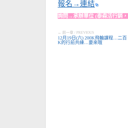
報名→連結
詢問→承辦單位 (泰森活行銷，非KH
← 前一章 / PREVIOUS
12月19日(六) 200K飛輪課程…二百
K的行前共練…要來哦