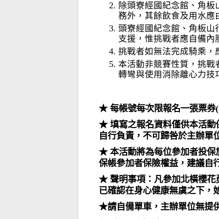
除頭寮經國紀念館、角板
務外，其餘飲食及用水應
頭寮經國紀念館、角板山
支援，惟挑戰者應自備內
挑戰者如無法完成騎乘，
本活動非競賽性質，挑戰
轉彎與使用消除離心力技
★ 每帳號每次限報名一張票券
★ 填寫之報名資料僅供本活
自行負責，不可歸咎於主辦單
★ 本活動將為每位參加者投保旅
保帳參加者保險權益，建議自
★ 聲明事項：凡參加北橫櫻
已確認在身心健康無虞之下，
★請自備單車，主辦單位無提