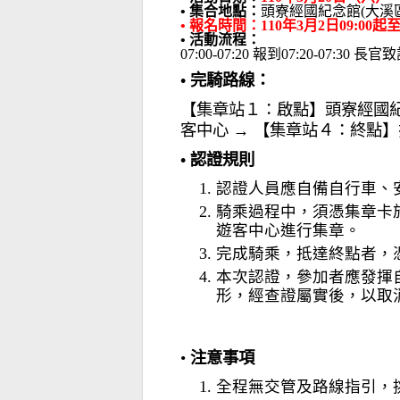
• 集合地點：
頭寮經國紀念館(大溪區
• 報名時間：110年3月2日09:00
• 活動流程：
07:00-07:20 報到07:20-07:
• 完騎路線：
【集章站１：啟點】頭寮經國紀
客中心 → 【集章站４：終點
• 認證規則
認證人員應自備自行車、
騎乘過程中，須憑集章卡
遊客中心進行集章。
完成騎乘，抵達終點者，
本次認證，參加者應發揮
形，經查證屬實後，以取
•
注意事項
全程無交管及路線指引，