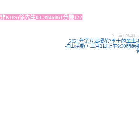
S)徐先生03-3946061分機122
下一章 / NEXT 
2021年第八屆櫻花?勇士的單車
拉山活動，三月2日上午9:30開始