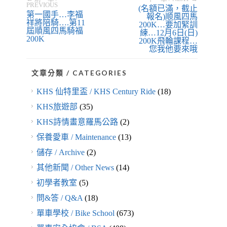
PREVIOUS
(名額已滿，截止
第一國手…李福
報名)顺風四馬
祥將陪騎….第11
200K…要加緊訓
屆順風四馬騎福
練…12月6日(日)
200K
200K飛輪課程…
您我他要來哦
文章分類 / CATEGORIES
KHS 仙特里盃 / KHS Century Ride
(18)
KHS旅遊部
(35)
KHS詩情畫意羅馬公路
(2)
保養愛車 / Maintenance
(13)
儲存 / Archive
(2)
其他新聞 / Other News
(14)
初學者教室
(5)
問&答 / Q&A
(18)
單車學校 / Bike School
(673)