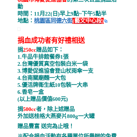
動
時間：11月22(日)早上9點~下午5點半
地點：
桃園區同德六街
(藝文中心段)
捐血成功者有好禮相送
捐
250cc
贈品如下：
1.牛品牛排館餐券1張
2.台灣優質真空包裝白米一袋
3.博愛促進協會登山杖雨傘一支
4.台南關廟麵一大包
5.
優活牌衛生紙10包裝一大串
6.香皂一盒
(以上贈品價值600元)
捐
500cc
者，除上述贈品
外加送桂格大燕麥片800g一大罐
贈品豐富 送完為止哦！
※配合捐血活動有各種單位所舉辦的免費