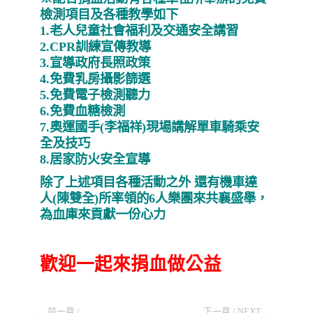
檢測項目及各種教學如下
1.老人兒童社會福利及交通安全講習
2.CPR訓練宣傳教導
3.宣導政府長照政策
4.免費乳房攝影篩選
5.免費電子檢測聽力
6.免費血糖檢測
7.奧運國手(李福祥)現場講解單車騎乘安
全及技巧
8.居家防火安全宣導
除了上述項目各種活動之外 還有機車達
人(陳雙全)所率領的6人樂團來共襄盛舉，
為血庫來貢獻一份心力
歡迎一起來捐血做公益
← 前一章 /
下一章 / NEXT →