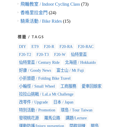
飛輪教室 / Indoor Cycling Class
(73)
香格里拉金門
(24)
騎乘活動 / Bike Rides
(15)
標籤 / TAGS
DIY
ET9
F20-R
F20-RA
F20-RAC
F20-T2
F20-T3
F20-W
仙特里盃
仙特里盃 / Century Ride
北海道 / Hokkaido
好康 / Goody News
富士山 / Mt Fuji
小折旅遊 / Folding Bike Travel
小輪徑 / Small Wheel
工商服務
愛車回娘家
拉拉山挑戰 / LaLa Mt Challenge
改零件 / Upgrade
日本 / Japan
特別活動 / Promotion
環島 / Tour Taiwan
發現桃花源
羅馬公路
講題/Lecture
運動防護/Injury prevention
間歇訓練
關島