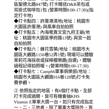
區聖德北路847號) 打卡贈送D&B茶包或
耳掛式咖啡包1包 (營業時間8:00-17:30)(指
定打卡地)
◆打卡點四：許厝港濕地(地址：桃園市
大園區許厝港) 與風車自拍拍照
◆打卡點五：內海墘貴文宮九府王爺(地
址：桃園市大園區學府路13號) 與宮一起
自拍拍照
◆打卡點六：蜂花雪葉(地址：桃園市大
園區大觀路1156巷52弄1號) 現場可以體驗
茉莉花海採收或採檸檬樂趣(自選)，體驗
過程記得拍照喔。(營業時間8:00-17:30)
◆打卡點七：Camp66軍事俱樂部(地址：
桃園市大園區大觀路916巷128號)打卡免
費參觀。
② 依照指定的地區，有6個打卡點，全部
打卡完成過關，皆可有機會抽KHS
Vitamin E單車大獎一台。如只有完成指定
一、二、三地者，除了單車大獎除外，皆