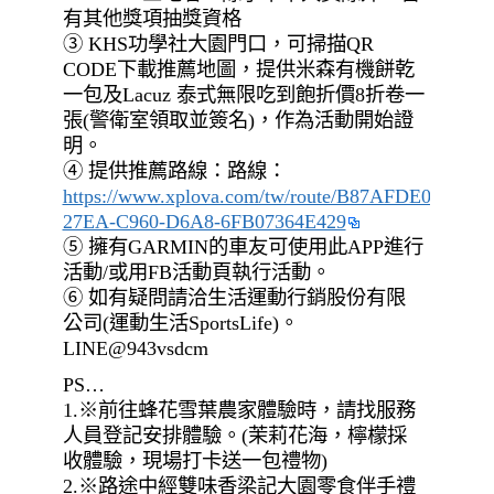
有其他獎項抽獎資格
③ KHS功學社大園門口，可掃描QR
CODE下載推薦地圖，提供米森有機餅乾
一包及Lacuz 泰式無限吃到飽折價8折卷一
張(警衛室領取並簽名)，作為活動開始證
明。
④ 提供推薦路線：路線：
https://www.xplova.com/tw/route/B87AFDE0-
27EA-C960-D6A8-6FB07364E429
⑤ 擁有GARMIN的車友可使用此APP進行
活動/或用FB活動頁執行活動。
⑥ 如有疑問請洽生活運動行銷股份有限
公司(運動生活SportsLife)。
LINE@943vsdcm
PS…
1.※前往蜂花雪葉農家體驗時，請找服務
人員登記安排體驗。(茉莉花海，檸檬採
收體驗，現場打卡送一包禮物)
2.※路途中經雙味香梁記大園零食伴手禮