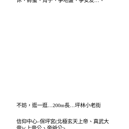
休、孵蛋、育子、爭地盤、爭女友…。
不妨，逛一逛…200m長…坪林小老街
信仰中心–保坪宮(北極玄天上帝、真武大
帝)<上帝公、帝爺公>
好吃：坪林包種茶、茶油麵線、茶葉蛋、
茶粿…
良心饅頭：坪林區坪林街24號
阿姑鼠麴粿：坪林區坪林街92號、
心心麵包：坪林區水柳腳29號 02 2665
6469…。
伊豆丸剉冰: 坪林區水柳脚7號02-2665
8183、
德志茶園 (團餐)北宜8段235號02 2665
6448
全興茶業(茶粿)北宜8段262號 02 2665
61117