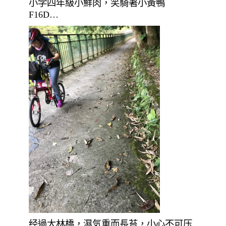
小学四年級小鮮肉，笑騎著小黃鴨
F16D…
经過大林橋，濕気重而長苔，小心不可压