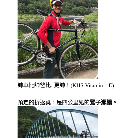
帥車比帥爸比..更帥！(KHS Vitamin – E)
預定的折返奌，是四公里処的
鶯子瀨橋。