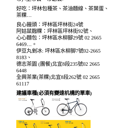
建議車種(
必須有變速机構的單車)
謹祝 大家 A Happy Cycling!!
← 前一章 /
下一章 / NEXT →
PREVIOUS
《雙輪樂活花現
道路安全講座(兒
大園-功學社盃單
童少年)…坪林教
車廢料再生創意
室–逮魚溪组(1)
競賽作品》網路
人氣票選活動參
加抽獎