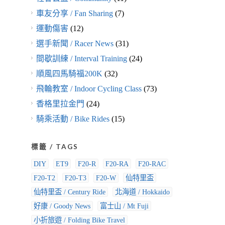
DIY
ET9
F20-R
F20-RA
F20-RAC
F20-T2
F20-T3
F20-W
仙特里盃
仙特里盃 / Century Ride
北海道 / Hokkaido
好康 / Goody News
富士山 / Mt Fuji
小折旅遊 / Folding Bike Travel
小輪徑 / Small Wheel
工商服務
愛車回娘家
拉拉山挑戰 / LaLa Mt Challenge
改零件 / Upgrade
日本 / Japan
特別活動 / Promotion
環島 / Tour Taiwan
發現桃花源
羅馬公路
講題/Lecture
運動防護/Injury prevention
間歇訓練
關島
RSS 訂閱