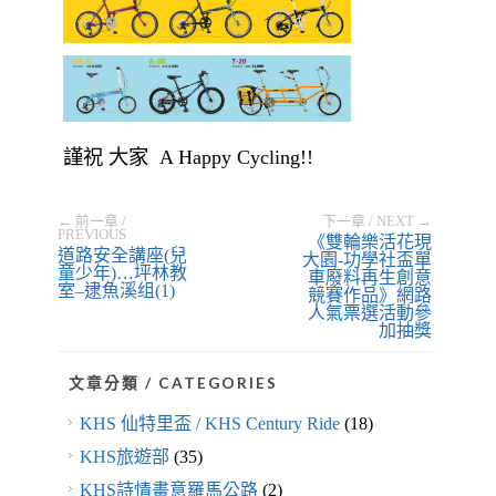
文章分類 / CATEGORIES
KHS 仙特里盃 / KHS Century Ride
(18)
KHS旅遊部
(35)
KHS詩情畫意羅馬公路
(2)
保養愛車 / Maintenance
(13)
儲存 / Archive
(2)
其他新聞 / Other News
(14)
初學者教室
(5)
問&答 / Q&A
(18)
單車學校 / Bike School
(673)
單車安全協會 / BSA
(408)
單車遊記 / Ride Report
(144)
好康資訊 / Goody News
(24)
拉拉山挑戰 / LaLa Mt Challenge
(32)