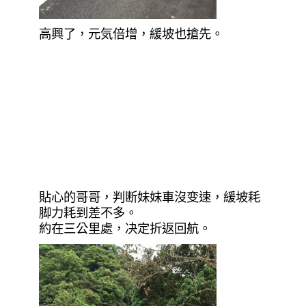
高興了，元気倍增，緩坡也搶先。
貼心的哥哥，判断妹妹車沒变速，緩坡耗
脚力耗到差不多。
約在三公里處，决定折返回航。