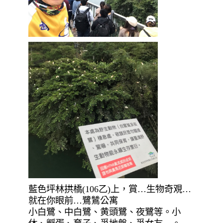
藍色坪林拱橋(106乙)上，賞…生物奇覌…
就在你眼前…鷺鷥公寓
小白鷺、中白鷺、黄頭鷺、夜鷺等。小