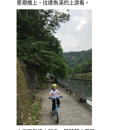
景覌橋上，往逮魚溪的上游看。