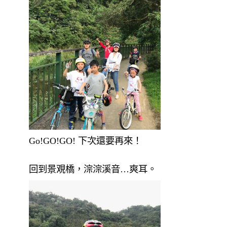
Go!GO!GO! 下次還要再來！
回到景覌橋，淙淙溪音…爽耳。