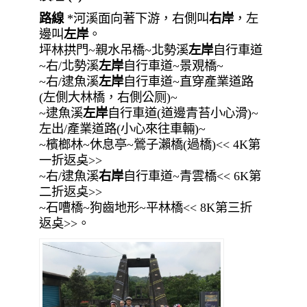
路線
*河溪面向著下游，右側叫
右岸
，左
邊叫
左岸
。
坪林拱門~親水吊橋~北勢溪
左岸
自行車道
~右/北勢溪
左岸
自行車道~景覌橋~
~右/逮魚溪
左岸
自行車道~直穿產業道路
(左側大林橋，右側公厕)~
~逮魚溪
左岸
自行車道(道邊青苔小心滑)~
左出/產業道路(小心來往車輛)~
~檳榔林~休息亭~鶯子瀨橋(過橋)<< 4K第
一折返奌>>
~右/逮魚溪
右岸
自行車道~青雲橋<< 6K第
二折返奌>>
~石嘈橋~狗齒地形~平林橋<< 8K第三折
返奌>>。