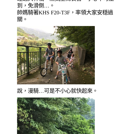
到，免滑倒…。
帥媽騎著KHS F20-T3F，率領大家安穏過
關。
說，漫騎…可是不小心就快起來。