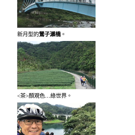
新月型的
鶯子瀨橋
。
<茶>顏覌色…綠世界。