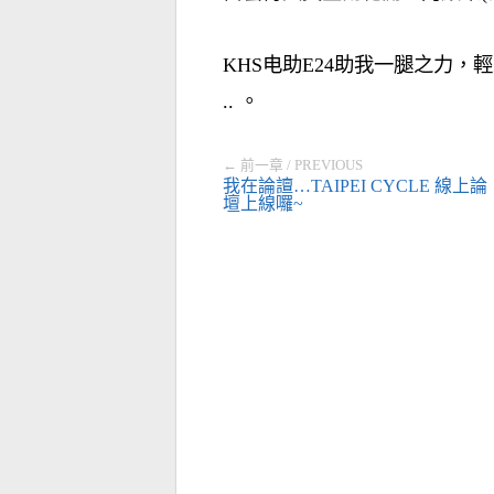
KHS电助E24助我一腿之力，
.. 。
← 前一章 / PREVIOUS
我在論譠…TAIPEI CYCLE 線上論
壇上線囉~