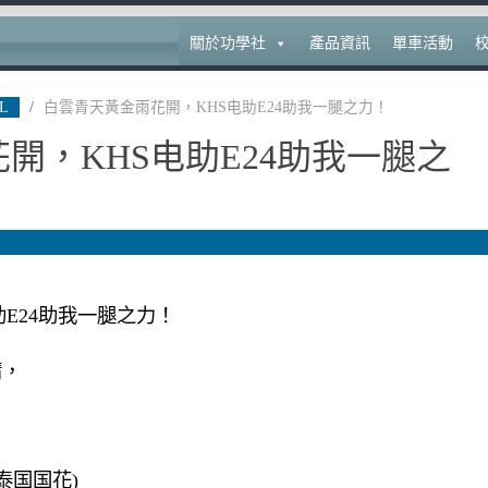
關於功學社
產品資訊
單車活動
L
/
白雲青天黃金雨花開，KHS电助E24助我一腿之力！
開，KHS电助E24助我一腿之
E24助我一腿之力！
晴，
泰国国花)