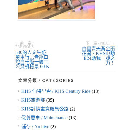
← 前一章 /
下一章 / NEXT →
PREVIOUS
白雲青天黃金雨
530的人文生態
花開，KHS电助
單車行…青龍白
E24助我一腿之
蛇白千層一婆二
力！
公賞机秘景 60 K
文章分類 / CATEGORIES
KHS 仙特里盃 / KHS Century Ride
(18)
KHS旅遊部
(35)
KHS詩情畫意羅馬公路
(2)
保養愛車 / Maintenance
(13)
儲存 / Archive
(2)