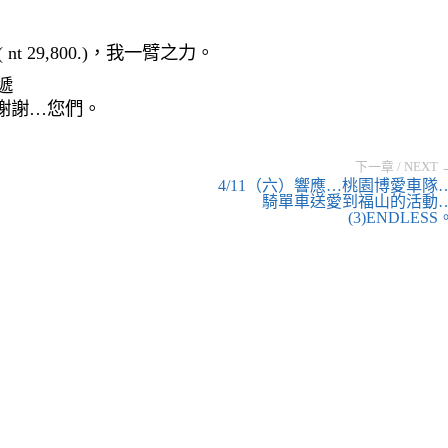
 nt 29,800.)，我一臂之力。
遞
謝謝…您們。
下一章 / NEXT 
4/11（六）響應…桃園博愛車隊
騎單車送愛到福山的活動
(3)ENDLESS