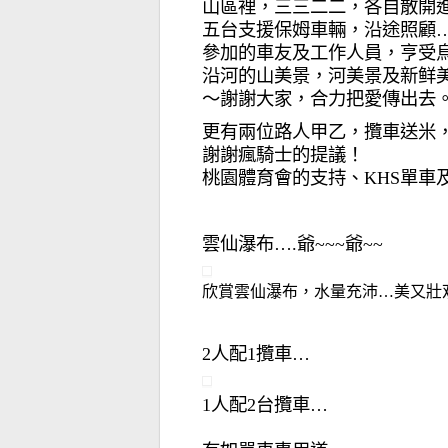
山區裡，三三二二，各自散開
五台支援保姆車輛，沿途照顧
參加的車友及工作人員，亨受
沿河的山美景，河美景及新鲜
～謝謝大家，合力把愛傳出去
更有兩位路人甲乙，攬車送米
謝謝瘋騎士的提議！
桃園體育會的支持、KHS單車
雲仙瀑布….爺~~~爺~~
欣賞雲仙瀑布，水量充沛…美又壯
2人配1攬車…
1人配2台攬車…