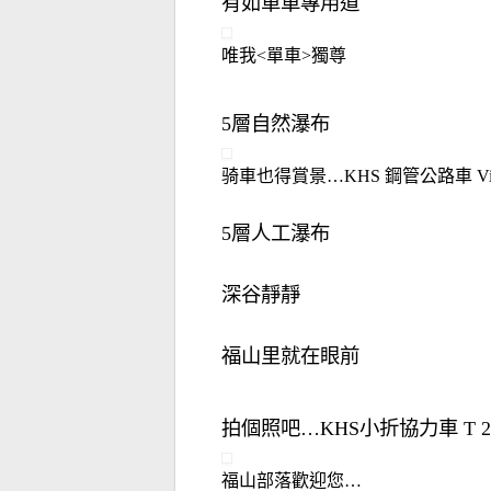
有如單車專用道
唯我<單車>獨尊
5層自然瀑布
骑車也得賞景…KHS 鋼管公路車 Vitamin~
5層人工瀑布
深谷靜靜
福山里就在眼前
拍個照吧…KHS小折協力車 T 20 (nt
福山部落歡迎您…