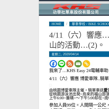
HOME
/
單車學校 / BIKE SCHOO
4/11（六）響
山的活動…(2)。
星期二, 2020/04/14
我來了…KHS Easy 24電輔
4/11（六）響應 博愛車隊..騎
由桃園博愛車隊主催，騎單車送
愛
從桃園游泳池出発~烏來的福山部落
上午6:00<曇晴>～下午5:00却在<
參加人員99位。人間隔一公尺