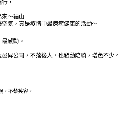
進行，
…
烏來～福山
美空気，真是疫情中最療癒健康的活動～
。
，最感動。
及邑昇公司，不落後人，也發動陪騎，增色不少。
覌。不禁笑容。