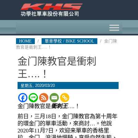
HOME
/
單車學校 / BIKE SCHOOL
/
金门陳
教官是衝刺王….！
金门陳教官是衝刺
王….！
星期五, 2020/03/20
金门陳教官是
衝刺王
….！
前日，三月18日，金门陳教官為第十周年
的環金门的單車活動，來商討…。他說
2020年11月7日，欢迎来單車的香格里
拉…金门…浪漫地慢騎，享受自然生態、