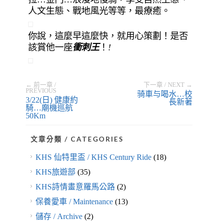
人文生態、戰地風光等等，最療癒。
你說，這麼早這麼快，就用心策劃！是否
該賞他一座
衝刺王
！
!
← 前一章 /
下一章 / NEXT →
PREVIOUS
骑車与喝水…校
3/22(日) 健康約
長新著
騎…廟機巡航
50Km
文章分類 / CATEGORIES
KHS 仙特里盃 / KHS Century Ride
(18)
KHS旅遊部
(35)
KHS詩情畫意羅馬公路
(2)
保養愛車 / Maintenance
(13)
儲存 / Archive
(2)