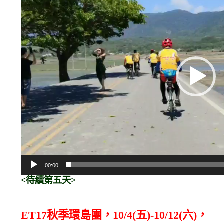
放
器
00:00
<待續第五天>
ET17秋季環島團，10/4(五)-10/12(六)，