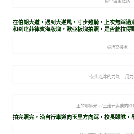
東里鐵馬驛站
在伯朗大道，遇到大逆風，寸步難騎，上次無踩過
和到逹菲律賓海版塊，歐亞板塊拍照，是否能拉得
板塊交接處
?使出吃冰的力氣….用
王的耶穌光。(王建元與他的KHS_F
拍完照完，沿自行車道向玉里方向踩，校長歸隊，