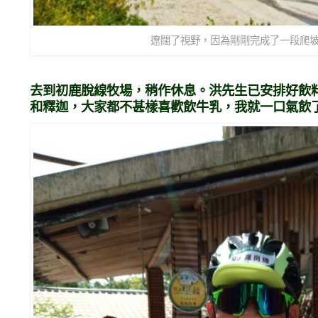
遼闊了視野，因為剛剛完成了一段爬坡
去到初鹿脫線牧場，稍作休息。洪先生已安排好飲
和釋迦，大家都不甚樣喜歡飲牛乳，我就一口氣飲