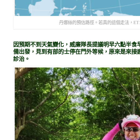
丹娜絲的預估路徑。若真的這個走法，ET1
因預期不到天氣變化，威廉隊長提議明早六點半食
備出發，見到有部的士停在門外等候，原來是來接
診治。