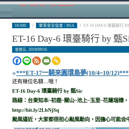
HOME
/
單車安全協會 / BSA
/
ET-16 DAY-6 環臺騎行 B
ET-16 Day-6 環臺騎行 by 甄Si
星期五, 2019/08/16
***ET-17一騎來圓環島夢(10/4~10/12)***
还有幾位名額…哦！
ET-16 Day-6 環臺騎行 by 甄Sir
路線：台東知本~初鹿~關山~池上~玉里~花蓮瑞穗，
http://bit.ly/2LbNjSq
颱風逼近，大家都很担心颭風動向，因擔心可能会