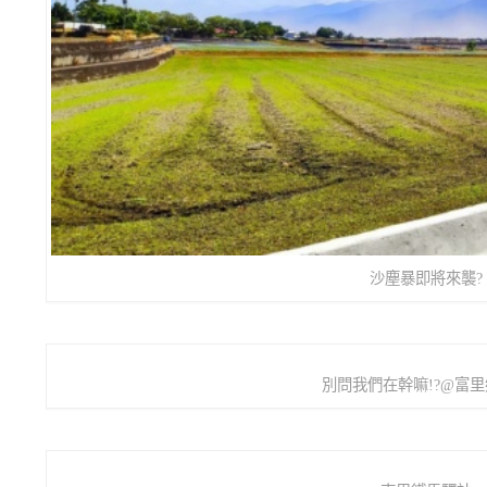
沙塵暴即將來襲?
別問我們在幹嘛!?@富