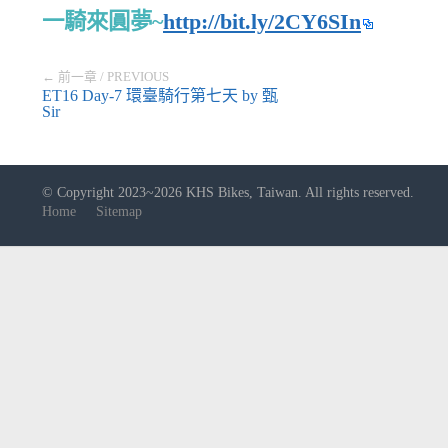
一騎來圓夢~
http://bit.ly/2CY6SIn
← 前一章 / PREVIOUS
ET16 Day-7 環臺騎行第七天 by 甄
Sir
© Copyright 2023~2026 KHS Bikes, Taiwan. All rights reserved.
Home
Sitemap