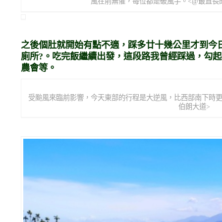
風在前無懼，每位都是破風手。<@最直長的
之後個肚就開始有點不適，踩多廿十幾公里才到今
廁所?。吃完飯繼續出發，這段路我曾經踩過，勾
農會等。
受颱風來臨前影響，今天東部的行程是大逆風，比西部南下時更狂
伯朗大道>