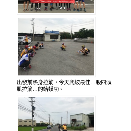
出發前熱身拉筋，今天爬坡最佳…股四頭
肌拉筋…的蛤蟆功。