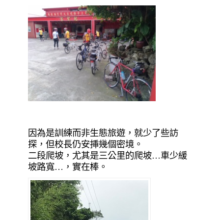
因為是訓練而非生態旅遊，就少了些訪
探，但校長仍安挿幾個密境。
二段爬坡，尤其是三公里的爬坡…車少緩
坡路寬…，實在棒。