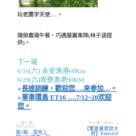
玩老鷹学天使….。
陽榮農場午餐，巧遇展翼車隊(林子涵提
供)。
下一場
6/16(六) 永安漁港60Km
6/29(六)南寮漁港90KM
長途訓練，歡迎您….來参加…。
單車環島 ET16 ….7/12~20欢迎
您。
← 前一章 /
下一章 / NEXT →
PREVIOUS
【驚夏暑我發大
第2報…雪地上
財】Rider410