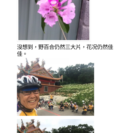
沒想到，野百合仍然三大片，花况仍然佳
佳。