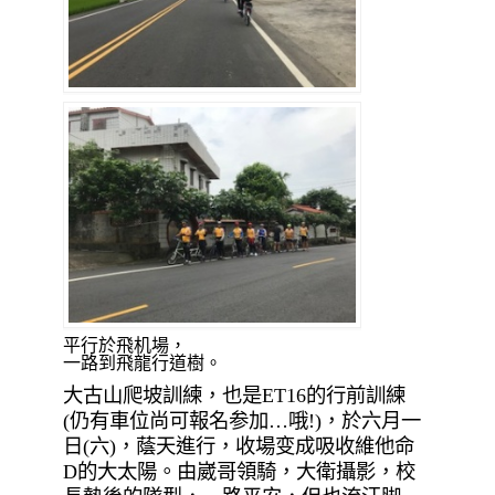
平行於飛机場，
一路到飛龍行道樹。
大古山爬坡訓練，也是ET16的行前訓練
(仍有車位尚可報名参加…哦!)，於六月一
日(六)，蔭天進行，收場变成吸收維他命
D的大太陽。由崴哥領騎，大衛攝影，校