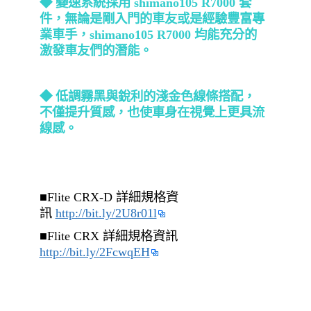
◆ 變速系統採用
shimano105 R7000
套
件，無論是剛入門的車友或是經驗豐富專
業車手，
shimano105 R7000
均能充分的
激發車友們的潛能。
◆ 低調霧黑與銳利的淺金色線條搭配，
不僅提升質感，也使車身在視覺上更具流
線感。
■Flite CRX-D 詳細規格資
訊
http://bit.ly/2U8r01l
■Flite CRX 詳細規格資訊
http://bit.ly/2FcwqEH