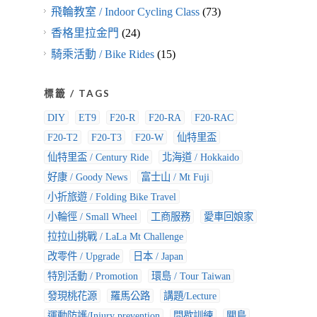
飛輪教室 / Indoor Cycling Class
(73)
香格里拉金門
(24)
騎乘活動 / Bike Rides
(15)
標籤 / TAGS
DIY
ET9
F20-R
F20-RA
F20-RAC
F20-T2
F20-T3
F20-W
仙特里盃
仙特里盃 / Century Ride
北海道 / Hokkaido
好康 / Goody News
富士山 / Mt Fuji
小折旅遊 / Folding Bike Travel
小輪徑 / Small Wheel
工商服務
愛車回娘家
拉拉山挑戰 / LaLa Mt Challenge
改零件 / Upgrade
日本 / Japan
特別活動 / Promotion
環島 / Tour Taiwan
發現桃花源
羅馬公路
講題/Lecture
運動防護/Injury prevention
間歇訓練
關島