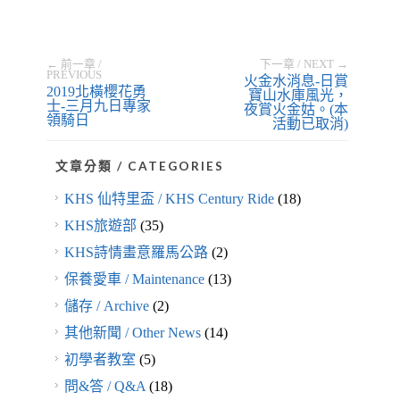
← 前一章 /
下一章 / NEXT →
PREVIOUS
火金水消息-日賞
2019北橫櫻花勇
寶山水庫風光，
士-三月九日專家
夜賞火金姑。(本
領騎日
活動已取消)
文章分類 / CATEGORIES
KHS 仙特里盃 / KHS Century Ride
(18)
KHS旅遊部
(35)
KHS詩情畫意羅馬公路
(2)
保養愛車 / Maintenance
(13)
儲存 / Archive
(2)
其他新聞 / Other News
(14)
初學者教室
(5)
問&答 / Q&A
(18)