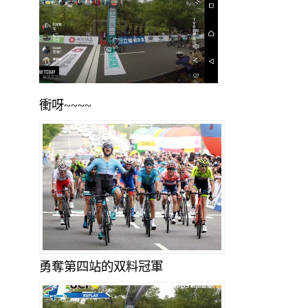
衝呀~~~~
勇奪第四站的双料冠軍