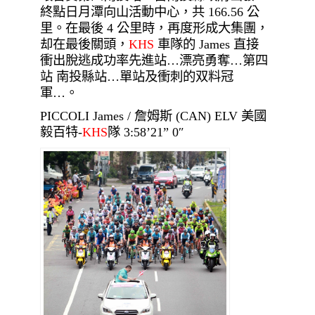
終點日月潭向山活動中心，共 166.56 公
里。在最後 4 公里時，再度形成大集團，
却在最後關頭，
KHS
車隊的 James 直接
衝出脫逃成功率先進站…漂亮勇奪…第四
站 南投縣站…單站及衝刺的双料冠
軍…。
PICCOLI James / 詹姆斯 (CAN) ELV 美國
毅百特-
KHS
隊 3:58’21” 0″