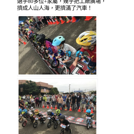
選手80多位+家屬，幾乎把工廠廣場，
擠成人山人海，更擠滿了汽車！