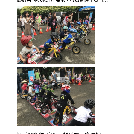
终於共同掃水清理場地，虽然延遲了賽事…