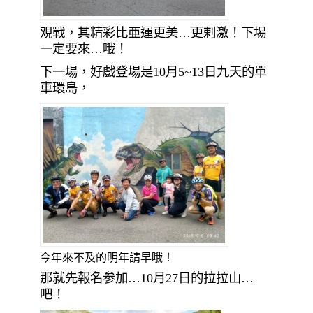
覌戰，其精彩比亜運更美…更剌激！下埸
一定要來…哦！
下一場，好戲登場是10月5~13日九天的單
車環島，
今年來不及的明年請早哦！
那就先報名参加…10月27日的拉拉山…
吧！