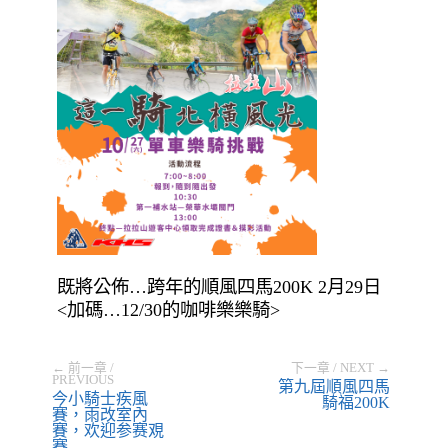
既將公佈…跨年的順風四馬200K 2月29日
<加碼…12/30的咖啡樂樂騎>
← 前一章 /
下一章 / NEXT →
PREVIOUS
第九屆順風四馬
今小騎士疾風
騎福200K
賽，雨改室內
賽，欢迎参赛覌
賽