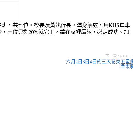
班，共七位。校長及黃埶行長，渾身解数，用KHS單車
，三位只剩20%就完工，請在家裡續練，必定成功。加
下一章 / NEXT 
六月2日3日4日的三天花東五星
樂樂