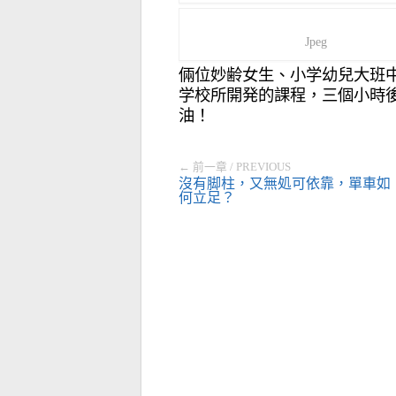
Jpeg
倆位妙齢女生、小学幼兒大班中
学校所開発的課程，三個小時後
油！
← 前一章 / PREVIOUS
沒有脚柱，又無処可依靠，單車如
何立足？