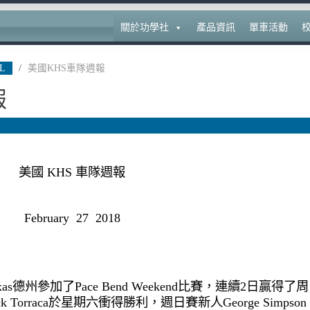
關於功學社
產品資訊
單車活動
L
/
美國KHS車隊週報
報
美國 KHS 車隊週報
February 27 2018
！
xas
德州參加了
Pace Bend Weekend
比賽，連續2日贏得了周
ck Torraca於
星期六衝得勝利，週日賽新人
George Simpson