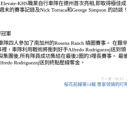
，
Elevate-KHS
職業自行車隊在德州首次亮相,即取得極佳成
閱讀週末的賽事記錄及
Nick Torraca
和
George Simpson
的訪談
得冠軍
車隊四人參加了南加州的
Rosena Ranch
繞圈賽事。 在艱
事裡，車隊利用戰術將衝刺好手
Alfredo Rodrigueznj
送到領
裂集團後,所有隊員成功集結在最後
2
圈的
3
哩長賽事。 最
lfredo Rodrigueznj
送到終點壓線奪金。
下一章 / NEXT 
桜花前線第14報 専家领骑的叮