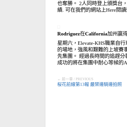
也奪勝。
2
人同時登上頒獎台
績
.
可在我們的網站
上Here
Rodriguez
在
California
加州贏
星期六，
Elevate-KHS
職業自行
的場地，強風和艱難的上坡賽
先集團。 經過長時間的追趕分
成功的將在集團中耐心等候的
A
← 前一章 / PREVIOUS
桜花前線第13報 嚴禁邊騎邊拍照