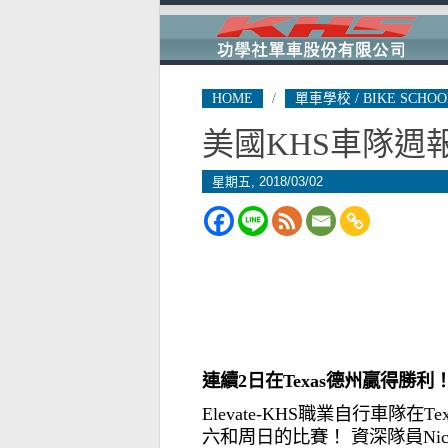
HOME
/
單車學校 / BIKE SCHOO
美國KHS車隊週
星期五, 2018/03/02
連續
2
日在
Texas
德州贏得勝利
Elevate-KHS
職業自行車隊在
Te
六和周日的比賽！
資深隊員
Ni