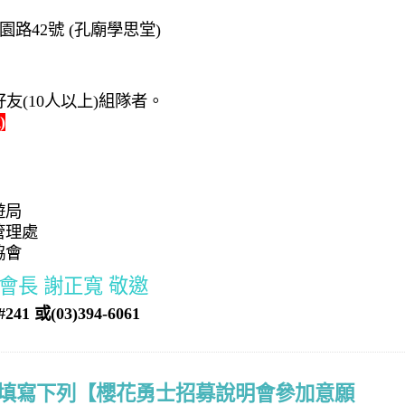
路42號 (孔廟學思堂)
友(10人以上)組隊者。
)
遊局
管理處
協會
 會長 謝正寬 敬邀
41 或(03)394-6061
填寫下列【櫻花勇士招募說明會參加意願