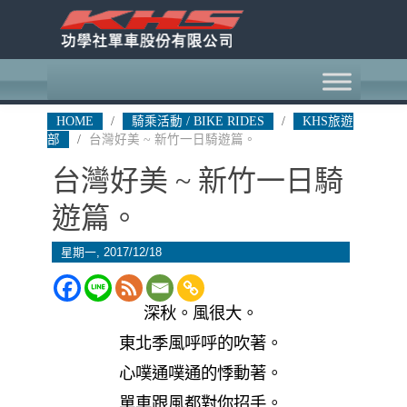
HOME
/
騎乘活動 / BIKE RIDES
/
KHS旅遊
部
/
台灣好美 ~ 新竹一日騎遊篇。
台灣好美 ~ 新竹一日騎
遊篇。
星期一, 2017/12/18
深秋。風很大。
東北季風呼呼的吹著。
心噗通噗通的悸動著。
單車跟風都對你招手。