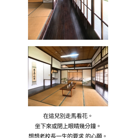
在這兒別走馬看花。
坐下來或閉上眼睛幾分鐘。
想想老校長一生的要求 的心願。