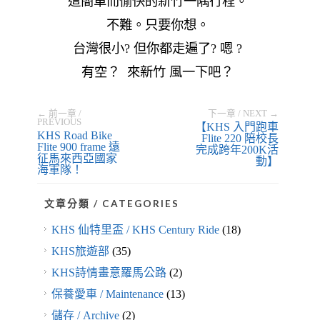
這簡單而愉快的新竹一隅行程。
不難。只要你想。
台灣很小? 但你都走遍了? 嗯 ?
有空？
來新竹 風一下吧？
← 前一章 /
下一章 / NEXT →
PREVIOUS
【KHS 入門跑車
KHS Road Bike
Flite 220 陪校長
Flite 900 frame 遠
完成跨年200K活
征馬來西亞國家
動】
海軍隊！
文章分類 / CATEGORIES
KHS 仙特里盃 / KHS Century Ride
(18)
KHS旅遊部
(35)
KHS詩情畫意羅馬公路
(2)
保養愛車 / Maintenance
(13)
儲存 / Archive
(2)