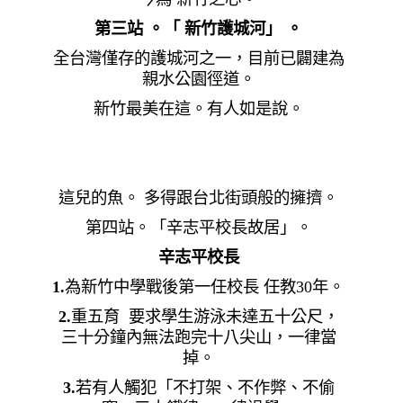
第三站 。「 新竹護城河」 。
全台灣僅存的護城河之一，目前已闢建為
親水公園徑道。
新竹最美在這。有人如是說。
這兒的魚。 多得跟台北街頭般的擁擠。
第四站。「辛志平校長故居」。
辛志平校長
1.
為新竹中學戰後第一任校長 任教
30
年。
2.
重五育
要求學生游泳未達五十公尺，
三十分鐘內無法跑完十八尖山，一律當
掉。
3.
若有人觸犯「不打架、不作弊、不偷