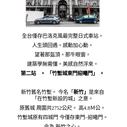
全台僅存巴洛克風最完整日式車站。
人生頭回遇。感動加心動。
望著那盔頂。那牛眼窗。
建築學無需懂。美感自然浮來。
第二站 。 「竹塹城東門迎曦門」 。
新竹舊名竹塹。 今名「
新竹」
是來自
「在竹塹新設的城」之意。
原舊城 周圍共2752
公尺。
高
4.8
Ｍ公。
竹塹城原有四城門 今僅存東門
–
迎曦門。
今為 新竹之心。