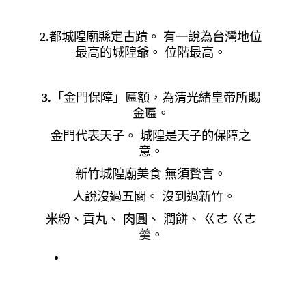
2.
都城隍廟縣定古蹟。
有一說為台灣地位
最高的城隍爺。
位階最高。
3.
「金門保障」匾額，為清
光緒皇帝所賜
金匾
。
金門代表天子。 城隍是天子的保障之
意。
新竹城隍廟美食 無須贅言。
人說沒過五關。 沒到過新竹。
米粉、貢丸、 肉圓、 潤餅、 ㄍㄜ ㄍㄜ
羹。