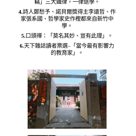
竊」三大鐵律，一律退學。
4.
詩人鄭愁予、諾貝爾獎得主李遠哲、作
家張系國、哲學家史作檉都來自新竹中
學。
5.
口頭禪：「莫名其妙、豈有此理」。
6.
天下雜誌讀者票選
–
「當今最有影響力
的教育家」。