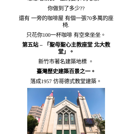
你做到了多少??
還有 一旁的咖啡屋 有個一張70多萬的座
椅.
只花你100一杯咖啡 有空來坐坐。
第五站 – 「聖母聖心主教座堂 北大教
堂」。
新竹市著名建築地標 。
臺灣歷史建築百景之一。
落成
1957
仿哥德式教堂建築。