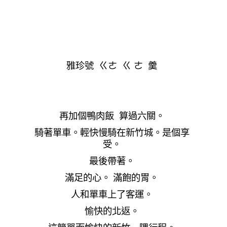
雅珍號 ㄍㄜ ㄍ ㄜ 羹
再加個鴨肉飯 算過六關。
騎著單車。輕快慢騎在新竹城。是個享
受。
最後帶著。
滿足的心。 滿飽的胃。
人和單車上了客運。
愉快的北返。