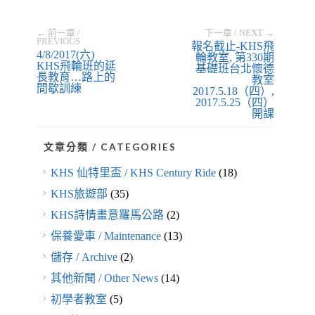
← 前一章 /
下一章 / NEXT →
PREVIOUS
報名截止-KHS飛
4/8/2017(六)
輪教室, 第330期
KHS飛輪班的延
基礎班台北懷德
長教育…路上的
教室
間歇訓練
2017.5.18（四）,
2017.5.25（四）
開課
文章分類 / CATEGORIES
KHS 仙特里盃 / KHS Century Ride
(18)
KHS旅遊部
(35)
KHS詩情畫意羅馬公路
(2)
保養愛車 / Maintenance
(13)
儲存 / Archive
(2)
其他新聞 / Other News
(14)
初學者教室
(5)