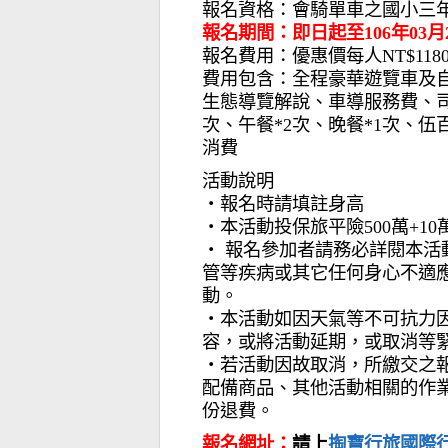
報名資格：會騎單車之國小三年
報名期間：即日起至106年03月
報名費用：優惠價每人NT$1180
費用包含：全程豪華遊覽車及
生態導覽解說、車導服務費、司
次、午餐*2次、晚餐*1次、
消費
活動說明
‧報名時請填註身高
‧本活動投保旅平險500萬+10
‧ 報名參加者請務必詳閱本
管等疾病或其它任何身心不適應
動。
‧本活動如因天氣等不可抗力
容，或將活動延期，或取消等
‧若活動因故取消，所繳交之
配備商品、其他活動相關的作
份退費。
報名網址：
請上
掏寶行旅國際