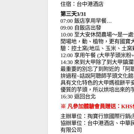
住宿：台中港酒店
第三天3/31
07:00 飯店享用早餐…
09:00 自飯店出發
10:00 至大安休閒農場〜
閒場地，動、植物，更有國寶
驗：控土窯(地瓜、玉米、土窯雞)
12:00 享用午餐 (大甲芋頭米
14:30 來到大甲除了到大
最重要的別忘了到附近的「阿
拚過程~話說阿聰師芋頭文化
具有文化特色的大甲媽祖餅平
優質的芋頭，所以烘培出來的
16:30 返回台北
※ 凡參加體驗會員贈送：KHS
主辦單位：掏寶行旅國際行銷(
協辦單位：台中港酒店、中華民
有限公司