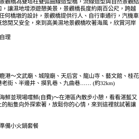
美濕地景觀橋為雙塔柱雙弧曲線造型橋，流線造型與自然景觀結
口，讓濕地增添遊憩美景，景觀橋長度約兩百公尺，跨越
有任何橋墩的設計，景觀橋提供行人、自行車通行，汽機車
既悠閒又安全，來到高美濕地景觀橋吹著海風，欣賞河岸
餐自理
車前往鹿港〜文武廟、城隍廟、天后宮、龍山寺、藝文館、桂花
街、半邊井、摸乳巷、九曲巷…… (約32km)
挑選海鮮並現場嚐鮮(自費)〜在港區內散步小憩，看看湛藍又
上的船隻向外探索著，放鬆你的心情，來到這裡就試著讓
精心準備小火鍋套餐