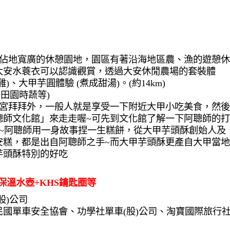
是一處佔地寬廣的休憩園地，園區有著沿海地區農、漁的遊憩休
大安水蓑衣可以認識觀賞，透過大安休閒農場的套裝體
、大甲芋圓體驗 (煮成甜湯)。(約14km)
粉+田園時蔬等)
甲鎮瀾宮拜拜外，一般人就是享受一下附近大甲小吃美食，然後
聰師文化館」來走走喔~可先到文化館了解一下阿聰師的打
館~阿聰師用一身故事捏一生糕餅，從大甲芋頭酥創始人及
安糕，都是出自阿聰師之手~而大甲芋頭酥更產自大甲當地
芋頭酥特別的好吃
保溫水壺+KHS鑰匙圈等
股)公司
國單車安全協會、功學社單車(股)公司、淘寶國際旅行