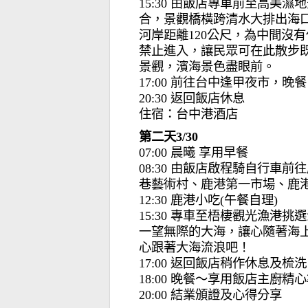
15:30 由飯店專車前至高
合，景觀橋橫跨清水大排出海
河岸距離120公尺，為中間沒
禁止進入，讓民眾可在此散步
景觀，濱海景色盡眼前。
17:00 前往台中逢甲夜市，晚
20:30 返回飯店休息
住宿：台中港酒店
第二天3/30
07:00 晨曦 享用早餐
08:30 由飯店啟程騎自行
巷藝術村、鹿港第一市場、鹿港老
12:30 鹿港小吃(午餐自理)
15:30 專車至梧棲觀光漁港
一望無際的大海，讓心隨著海
心跟著大海流浪吧！
17:00 返回飯店稍作休息及梳洗
18:00 晚餐〜享用飯店主廚
20:00 結業頒證及心得分享