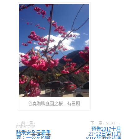
谷奌咖啡庭園之桜…有看頭
← 前一章 /
下一章 / NEXT →
PREVIOUS
預告2017十月
騎乘安全是最重
21~22日第11屆
要：一公尺的魔
KHS發現桃花源