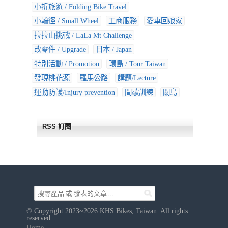
小折旅遊 / Folding Bike Travel
小輪徑 / Small Wheel
工商服務
愛車回娘家
拉拉山挑戰 / LaLa Mt Challenge
改零件 / Upgrade
日本 / Japan
特別活動 / Promotion
環島 / Tour Taiwan
發現桃花源
羅馬公路
講題/Lecture
運動防護/Injury prevention
間歇訓練
關島
RSS 訂閱
© Copyright 2023~2026 KHS Bikes, Taiwan. All rights
reserved.
Home