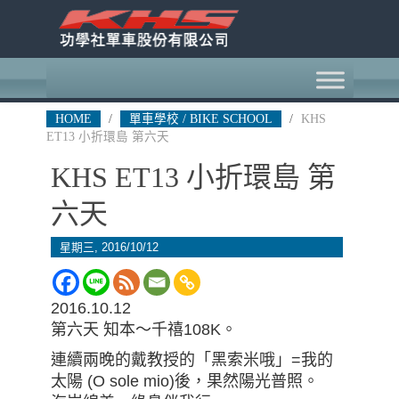
HOME
/
單車學校 / BIKE SCHOOL
/
KHS
ET13 小折環島 第六天
KHS ET13 小折環島 第
六天
星期三, 2016/10/12
2016.10.12
第六天 知本～千禧
108K
。
連續兩晚的戴教授的「黑索米哦」
=
我的
太陽 (
O sole mio)
後，果然陽光普照。