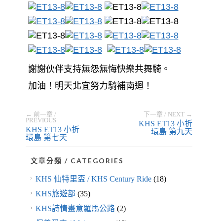
謝謝伙伴支持無怨無悔快樂共舞騎。
加油！明天北宜努力騎補南迴！
← 前一章 /
下一章 / NEXT →
PREVIOUS
KHS ET13 小折
KHS ET13 小折
環島 第九天
環島 第七天
文章分類 / CATEGORIES
KHS 仙特里盃 / KHS Century Ride
(18)
KHS旅遊部
(35)
KHS詩情畫意羅馬公路
(2)