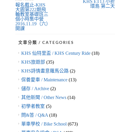
KHS ET13 小折
報名截止-KHS
環島 第二天
大園第222期飛
輪教室基礎班三
個小時集中營
2016.11.19（六）
開課
文章分類 / CATEGORIES
KHS 仙特里盃 / KHS Century Ride
(18)
KHS旅遊部
(35)
KHS詩情畫意羅馬公路
(2)
保養愛車 / Maintenance
(13)
儲存 / Archive
(2)
其他新聞 / Other News
(14)
初學者教室
(5)
問&答 / Q&A
(18)
單車學校 / Bike School
(673)