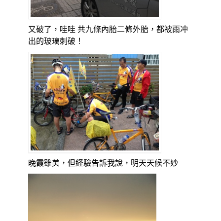
又破了，哇哇 共九條內胎二條外胎，都被雨冲
出的玻璃刺破！
晩霞雖美，但経驗告訴我說，明天天候不妙