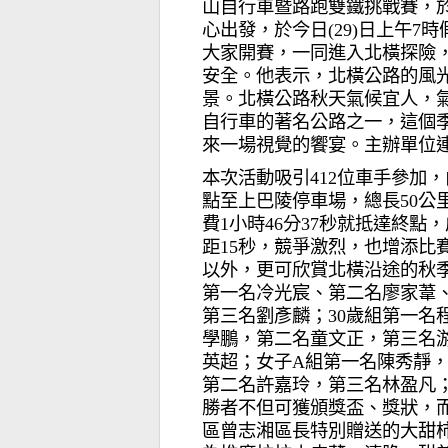
山自行車暨路跑雙鐵挑戰賽，於
心出發，於今日(29)日上午
大家開賽，一同進入北橫探險
安全。他表示，北橫公路的風
景。北橫公路秋天氣候宜人，
自行車的著名公路之一，這個
來一場視覺的饗宴。主辦單位
本次活動吸引412位車手參加
點至上巴陵停車場，總長50公
費1小時46分37秒就抵達終
距15秒，競爭激烈，也增添比
以外，更可欣賞北橫沿途的秋季
第一名冷光宸、第二名廖家葦、
第三名劉彥麟；30歲組第一名
學鵬，第二名童文正，第三名游
英超；女子A組第一名陳秀靜
第二名許嘉玲，第三名林盈凡
勝者不但可獲頒獎盃、獎狀，
區曾志湘區長特別贈送的大甜