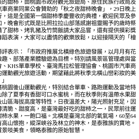
美的甜柿，由桃園市政府觀光旅遊局、原住民族行政局及
車商業同業公會贊助的「秋之夜甜柿晚會」，29日晚上
行，這是全國第一個甜柿季慶豐收的典禮，歡迎民眾及參
加，晚會形式既是比照拉拉山部落感謝祖靈賜予的歲時祭
備了甜柿、烤乳豬及竹筒飯請大家品嘗，還有提供摸彩獎
舞蹈表演，大家可以盡情的歡樂放鬆，以迎接隔天的「檜
勝評表示：「市政府推展北橫綠色旅遊發展，以月月有花
險趣、部落產業體驗遊為目標。特別請風景區管理處與當
、KHS單車學校、臺灣馬拉松管理協會、桃園市汽車商
的運動觀光旅遊活動，期望藉此將秋季北橫山巒彩妝的美
。」
廣桃園後山運動觀光，特別結合單車、路跑運動及當地特
山除了夏季有香甜可口水蜜桃，而在秋季則有溫帶水果甜
及山區海拔高度等特性，日夜溫差大，陽光照射充足，因
薄清脆、甜度高，是臺灣最好吃的甜柿之一，民眾前往運
柿水果，一飽口福。北橫是臺灣北部的氧氣場，60至64
有高山懷抱，縱深峽谷及林立的神木，是泰雅族的寶地。
賞景啖美食，領略泰雅的原始智慧。