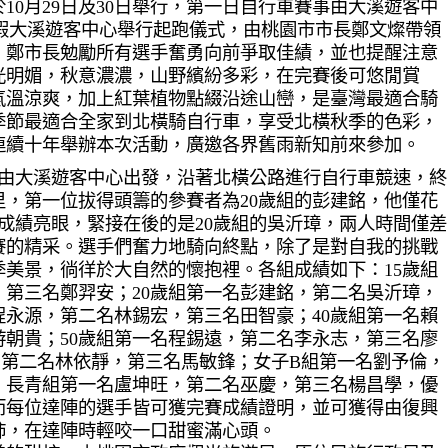
10月29日及30日舉行，第一日自行車賽事由大溪遊客中
7時假大溪遊客中心舉行起跑儀式，由桃園市市長鄭文燦帶領
，鄭市長勉勵所有選手奮勇向前爭取佳績，並也提醒注意
光明媚，秋意濃濃，山野繽紛多彩，在完賽後可悠閒賞
氣溫涼爽，加上紅葉植物點綴沿途山巒，是臺灣最適合騎
季節最適合全家到北橫騎自行車，享受北橫秋季的色彩，
連續十年舉辦本次活動，廣邀各界舊雨新知前來參加。
，由大溪遊客中心出發，沿著北橫公路進行自行車競速，終
里，第一位拔得頭籌的參賽者為20歲組的彭建銘，他僅花
點，成績亮眼，緊接在後的是20歲組的吳沂璋，兩人時間僅差
賽的精采。選手們奮力地騎向終點，除了是對自我的挑戰
美景，徜徉於大自然的懷抱裡。各組成績如下：15歲組
第三名鄭羿安；20歲組第一名彭建銘，第二名吳沂璋，
程永源，第二名林錫宏，第三名田智豪；40歲組第一名賴
朝貴；50歲組第一名程錫遠，第二名李永志，第三名廖
，第二名林依靜，第三名馬敏鋒；女子B組第一名劉予倫，
；長青組第一名盧坤旺，第二名巫慶，第三名楊昌學，優
而每位達陣的選手皆可獲完賽成績證明，並可獲得由復興
柿，在達陣時輕咬一口甜蜜滿心頭。