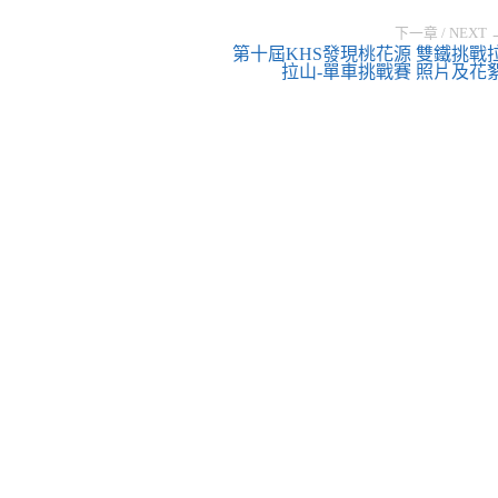
下一章 / NEXT 
第十屆KHS發現桃花源 雙鐵挑戰
拉山-單車挑戰賽 照片及花