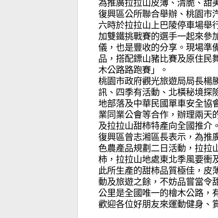
為推廣拉拉山皮薄、清脆、甜
復興區公所聯合舉辦、桃園市汽
六時於拉拉山上巴陵停車場舉
加雙鐵挑戰賽的選手一起來參
儀，也是豐收的分享。現場準
品，搭配鏢山豬比賽及原住民
木公路路跑賽」。
桃園市政府觀光旅遊局局長楊
訊、四季有活動、北橫秘境探
地部落及中華民國單車安全協會
業同業公會等合作，辦理兩天
及拉拉山甜柿特產向全國推介
復興區曾志湘區長表示，為推
色農產品規劃二日活動，拉拉
柿，拉拉山地處東北季風要衝
此所生產的甜柿品質極佳，皮
動及旅遊之餘，不妨品嘗當令甜
公里是全國唯一的檜木公路，
歡迎各位好朋友來運動健身、