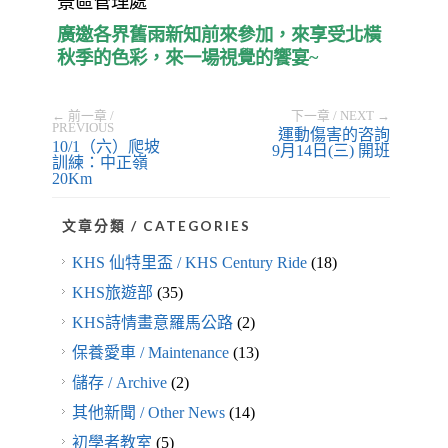
景區管理處
廣邀各界舊雨新知前來參加，來享受北橫
秋季的色彩，來一場視覺的饗宴~
← 前一章 /
下一章 / NEXT →
PREVIOUS
運動傷害的咨詢
10/1（六）爬坡
9月14日(三) 開班
訓練：中正嶺
20Km
文章分類 / CATEGORIES
KHS 仙特里盃 / KHS Century Ride
(18)
KHS旅遊部
(35)
KHS詩情畫意羅馬公路
(2)
保養愛車 / Maintenance
(13)
儲存 / Archive
(2)
其他新聞 / Other News
(14)
初學者教室
(5)