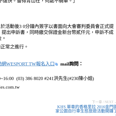
也不逞快。留得青山在，何處不騎車。」
，於活動後3 0分鐘內簽字以書面向大會審判委員會正式提
，提出申訴書，同時繳交保證金新台幣貳仟元，申訴不成
金。
動正常之進行。
網WESPORT.TW報名入口
mail詢問：
00 (03) 386 8020 #241洪先生(#230陳小姐)
s.com.tw
下一章 / NEXT 
KHS 單車的香格里拉 2016金門
家公園自行車生態旅遊活動開鑼