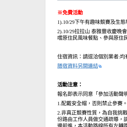
※免費活動
1).10/29下午有趣味競賽及生
2).10/29拉拉山 泰雅豐收
嚐原住民風
味餐點、參與原住民
住宿資訊：請逕洽個別業者:均
膳宿資料另開連結
活動注意：
報名即表示同意「參加活動聲
1.配戴安全帽，否則禁止參賽
2.非真正競賽性質，為自我挑
份路由工作人員做交通疏導，
邊前進，本活動路線所有左轉