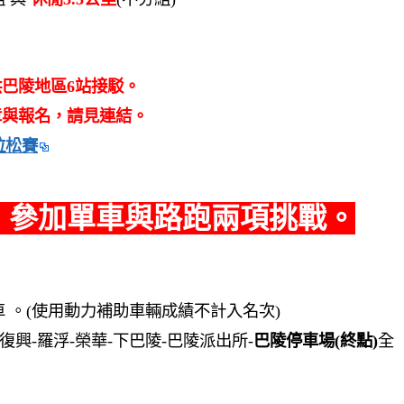
供巴陵地區6站接駁。
章與報名，請見連結。
拉松賽
，參加單車與路跑兩項挑戰。
 。(使用動力補助車輛成績不計入名次)
-復興-羅浮-榮華-下巴陵-巴陵派出所-
巴陵停車場(終點)
全