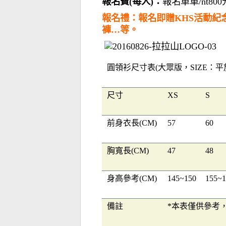
報名費(每人)：
報名單車/nt80
報名禮：報名即贈KHS活動紀
褲…等。
圓領衫尺寸表(大眾版，SIZE：平放
尺寸
XS
S
前身衣長(CM)
57
60
胸寬長(CM)
47
48
身高參考(CM)
145~150
155~1
備註
*本表僅供參考，