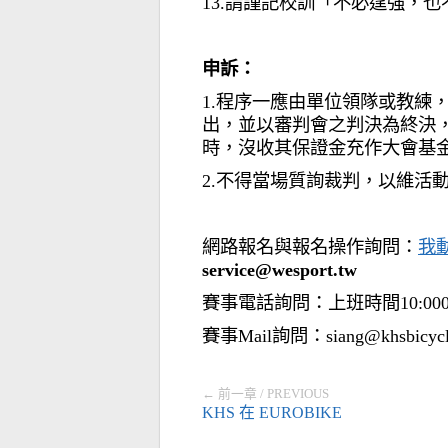
13.請謹記校訓「不必逞強，
申訴：
1.程序一應由單位領隊或教練
出，
並以審判會之判決為終決
時，沒收
其保證金充作大會基
2.不得當場質詢裁判，以維活
網路報名與報名操作詢問：
我動
service@wesport.tw
賽事電話詢問：上班時間10:000~16:
賽事Mail詢問：siang@khsbicycle
← 前一章 / PREVIOUS
KHS 在 EUROBIKE