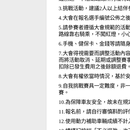
3.挑戰活動，建議2人以上結
4.大會在報名選手編號公佈之
5.請參賽者遵循大會規範的活
路線靠右騎乘，不闖紅燈，小
6.手機、健保卡、金錢等請隨
7.大會得視需要而調整活動內
而將活動取消、延期或調整賽
扣除已發生費用之後餘額退費
8.大會有權依當時情況，基於
9.
自我挑戰賽具一定難度，非
賽。
10.
為保障車友安全，故未在規
11.報名前，請自行審慎斟酌
12.使用動力補助車輛成績不計