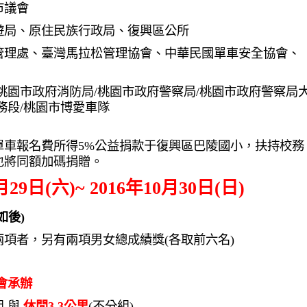
市議會
遊局、原住民族行政局、復興區公所
管理處、臺灣馬拉松管理協會、中華民國單車安全協會、
桃園市政府消防局/桃園市政府警察局/桃園市政府警察局
務段/桃園市博愛車隊
單車報名費所得5%公益捐款于復興區巴陵國小，扶持校務
也將同額加碼捐贈。
9日(六)~ 2016年10月30日(日)
如後)
項者，另有兩項男女總成績獎(各取前六名)
協會承辦
組 與
休閒3.3公里
(不分組)