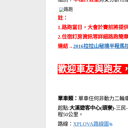
註：
1.路跑當日，大會於賽前將提
2.住宿訂房資訊等詳細路跑簡
連結→
2016拉拉山秘境半程馬
歡迎車友與跑友
單車類：
單車任何非動力二輪車
起點:
大溪遊客中心(頭寮)
-三民
程50公里。
路線：
XPLOVA路線圖