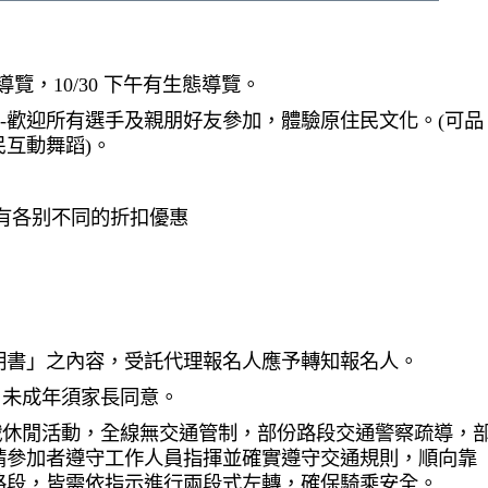
態導覽，10/30 下午有生態導覽。
慶晚會-歡迎所有選手及親朋好友參加，體驗原住民文化。(可品
互動舞蹈)。
有各别不同的折扣優惠
明書」之內容，受託代理報名人應予轉知報名人。
。未成年須家長同意。
戰休閒活動，全線無交通管制，部份路段交通警察疏導，
請參加者遵守工作人員指揮並確實遵守交通規則，順向靠
路段，皆需依指示進行兩段式左轉，確保騎乘安全。