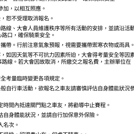
伴參加，以相互照應。
後，恕不受理取消報名。
動路線、大會人員維護秩序等所有活動的安排，並請沿活
心路口，確保騎乘安全。
身攜帶。行前注意氣象預報，視需要攜帶禦寒衣物或雨具
容，如因天氣等不可抗力因素所迫，大會得考量安全等因
事路線。若大會因故取消，所繳交之報名費，主辦單位在
。
安全考量臨時變更各項規定。
一般自行車活動，欲報名之車友請審慎評估自身體能狀況
定時間內抵達關門點之車友，將勸導中止賽程。
評估自身體能狀況，並請自行加保意外保險。
入名次。