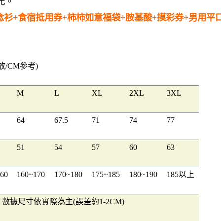
0元。
念衫+食宿抵用券+柿柿如意福袋+胺基酸+摸彩券+男用平
/CM參考)
M
L
XL
2XL
3XL
64
67.5
71
74
77
51
54
57
60
63
60
160~170
170~180
175~185
180~190
185以上
數據尺寸依實際為主(誤差約1-2CM)