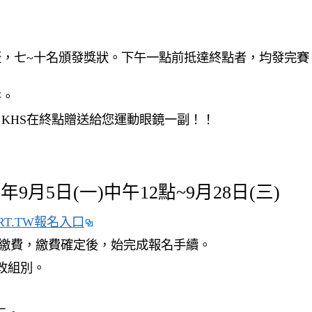
盃，七~十名頒發獎狀。下午一點前抵達終點者，均發完賽
書。
，KHS在終點贈送給您運動眼鏡一副！！
5年9月5日(一)中午12點~9月28日(三)
RT.TW報名入口
場繳費，繳費確定後，始完成報名手續。
改組別。