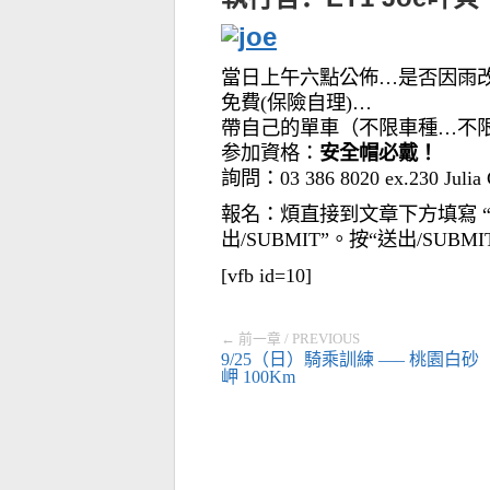
當日上午六點公佈…是否因雨
免費
(
保險自理
)…
帶自己的單車（
不限車種…不
参加資格：
安全帽必戴！
詢問：
03 386 8020 ex.230 Julia 
報名：煩直接到文章下方填寫
出
/SUBMIT”
。按
“
送出
/SUBMI
[vfb id=10]
← 前一章 / PREVIOUS
9/25（日）騎乘訓練 —– 桃園白砂
岬 100Km