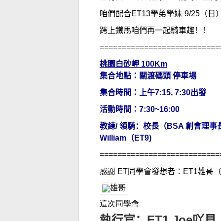
咱們配合
ET13
學弟學妹
9/25
（日
跨上鐵馬咱們再一起騎車趣！！
===========================
桃園白砂岬
100Km
集合地點：關渡碼頭 停車場
集合時間：上午
7:15, 7:30
出發
活動時間：
7:30~16:00
教練
/
領騎：校長
（
BSA
創會理事
William
（
ET9)
===========================
感謝 ET
同學會
發想者
：
ET1
雄哥
這次同學會
執行官：
ET1 Joe
吖貝