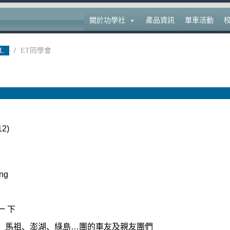
關於功學社
產品資訊
單車活動
L
/
ET同學會
2)
ing
一 下
、馬祖、澎湖、綠島
…
團的車友及親友團們