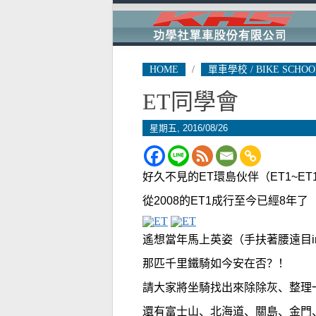
HOME
/
單車學校 / BIKE SCHOO
ET同學會
星期五, 2016/08/26
好久不見的
ET
環島伙伴
（
ET1~ET1
從
2008
的
ET1
成行
至今已經
8
年了
遙想當年馬上英姿（手扶著腰遠目
那匹千里鐵騎如今安在否？！
請大家將坐騎找出來
除除灰、
整理
還有富士山、北海道、關島、金門