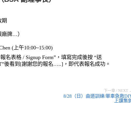
改期
限廠牌…
）
Chen (
上午
10:00~15:00)
“
報名表格
/ Signup Form”
，填寫完成後按
“
送
T”
後看到
[
謝謝您的報名
…..]
，即代表報名成功。
下一章 / NEXT 
8/28（日）曲道訓練/單車急救DI
上課集