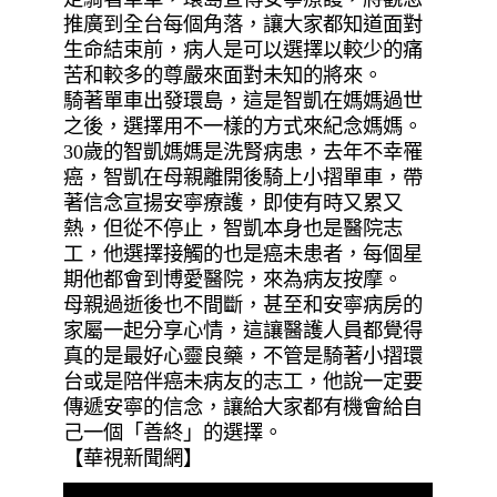
推廣到全台每個角落，讓大家都知道面對
生命結束前，病人是可以選擇以較少的痛
苦和較多的尊嚴來面對未知的將來。
騎著單車出發環島，這是智凱在媽媽過世
之後，選擇用不一樣的方式來紀念媽媽。
30歲的智凱媽媽是洗腎病患，去年不幸罹
癌，智凱在母親離開後騎上小摺單車，帶
著信念宣揚安寧療護，即使有時又累又
熱，但從不停止，智凱本身也是醫院志
工，他選擇接觸的也是癌未患者，每個星
期他都會到博愛醫院，來為病友按摩。
母親過逝後也不間斷，甚至和安寧病房的
家屬一起分享心情，這讓醫護人員都覺得
真的是最好心靈良藥，不管是騎著小摺環
台或是陪伴癌未病友的志工，他說一定要
傳遞安寧的信念，讓給大家都有機會給自
己一個「善終」的選擇。
【華視新聞網】