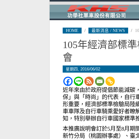
HOME
/
最新消息 / NEWS
/
1
105年經濟部標
會
星期四, 2016/06/02
近年來由於政府提倡節能減碳
保」與「時尚」的代表，自行
形重要，經濟部標準檢驗局陸續
車車隊及自行車騎乘愛好者瞭
知，特別舉辦自行車國家標準
本推廣說明會訂於5月至8月期
新竹分局（桃園辦事處）、臺北