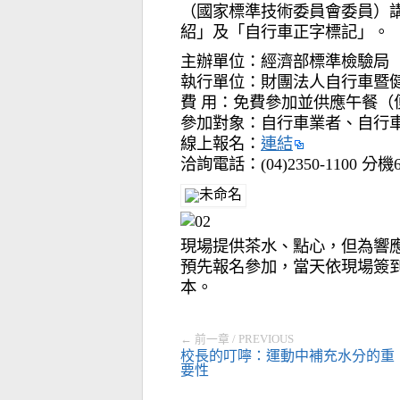
（國家標準技術委員會委員）
紹」及「自行車正字標記」。
主辦單位：經濟部標準檢驗局
執行單位：財團法人自行車暨
費 用：免費參加並供應午餐（
參加對象：自行車業者、自行
線上報名：
連結
洽詢電話：(04)2350-1100 分機
現場提供茶水、點心，但為響
預先報名參加，當天依現場簽
本。
← 前一章 / PREVIOUS
校長的叮嚀：運動中補充水分的重
要性