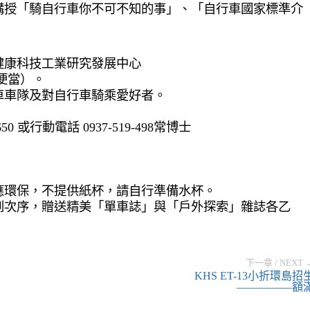
講授「騎自行車你不可不知的事」、「自行車國家標準介
健康科技工業研究發展中心
便當）。
車車隊及對自行車騎乘愛好者。
650 或行動電話 0937-519-498常博士
應環保，不提供紙杯，請自行準備水杯。
到次序，贈送精美「單車誌」與「戶外探索」雜誌各乙
下一章 / NEXT 
KHS ET-13小折環島招
—————額