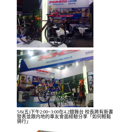
5/6(五)下午2:00~3:00在4.2舘舞台 校長將有新書
發表並跟内地的車友會面経驗分享「如何輕鬆
骑行」