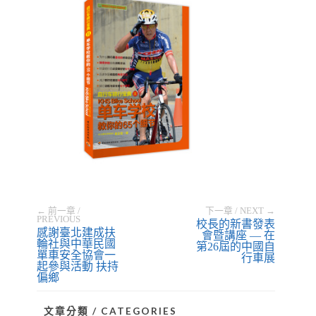
← 前一章 /
下一章 / NEXT →
PREVIOUS
校長的新書發表
感謝臺北建成扶
會暨講座 — 在
輪社與中華民國
第26屆的中國自
單車安全協會一
行車展
起參與活動 扶持
偏鄉
文章分類 / CATEGORIES