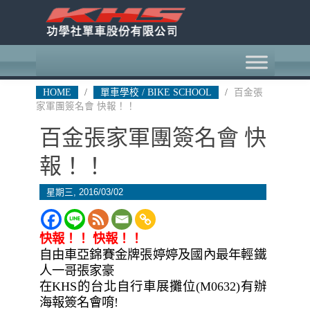
HOME
/
單車學校 / BIKE SCHOOL
/
百金張
家軍團簽名會 快報！！
百金張家軍團簽名會 快
報！！
星期三, 2016/03/02
快報！！ 快報！！
自由車亞錦賽金牌張婷婷及國內最年輕鐵
人一哥張家豪
在KHS的台北自行車展攤位(M0632)有辦
海報簽名
會唷!