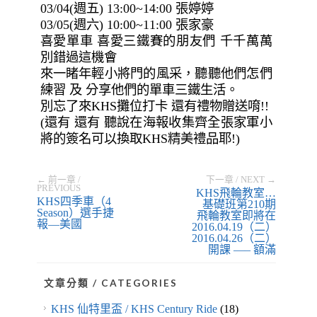
03/04(週五) 13:00~14:00 張婷婷
03/05(週六) 10:00~11:00 張家豪
喜愛單車 喜愛三鐵賽的朋友們 千千萬萬
別錯過這機會
來一睹年輕小將門的風采，聽聽他們怎們
練習 及 分享他們的單車三鐵生活。
別忘了來KHS攤位打卡 還有禮物贈送唷!!
(還有 還有 聽說在海報收集齊全張家軍小
將的簽名可以換取KHS精美
禮品耶!)
← 前一章 /
下一章 / NEXT →
PREVIOUS
KHS飛輪教室…
KHS四季車（4
基礎班第210期
Season）選手捷
飛輪教室即將在
報—美國
2016.04.19（二）,
2016.04.26（二）
開課 —– 額滿
文章分類 / CATEGORIES
KHS 仙特里盃 / KHS Century Ride
(18)