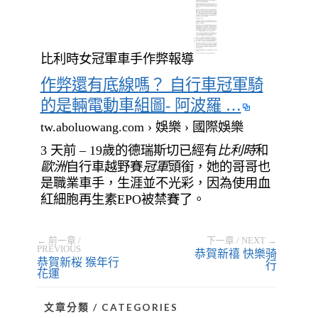
比利時女冠軍車手作弊報導
作弊還有底線嗎？ 自行車冠軍騎
的是輛電動車組圖- 阿波羅 …
tw.aboluowang.com › 娛樂 › 國際娛樂
3 天前 – 19歲的德瑞斯切已經有
比利時
和
歐洲
自行車越野賽
冠軍
頭銜，她的哥哥也
是職業車手，生涯並不光彩，因為使用血
紅細胞再生素EPO被禁賽了。
← 前一章 /
下一章 / NEXT →
PREVIOUS
恭賀新禧 快樂骑
恭賀新桜 猴年行
行
花運
文章分類 / CATEGORIES