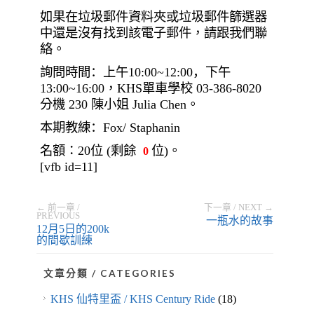
如果在垃圾郵件資料夾或垃圾郵件篩選器
中
還是
沒有找到該電子郵件，請
跟我們聯
絡
。
詢問時間
：上午
10:00~12:00
，下午
13:00~16:00
，
KHS
單車學校
03-386-8020
分機
230
陳
小姐
Julia Chen
。
本期教練：
Fox/ Staphanin
名額：
20
位
(
剩餘
位
)
。
0
[vfb id=11]
← 前一章 /
下一章 / NEXT →
PREVIOUS
一瓶水的故事
12月5日的200k
的間歇訓練
文章分類 / CATEGORIES
KHS 仙特里盃 / KHS Century Ride
(18)