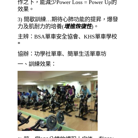
作之下，能減少
Power Loss = Power Up
的
效果。
3)
間歇訓練
…
期待心肺功能的提昇，爆發
力及肌耐力的培養(
增進恢復性
)。
主辨：
BSA
單車安全協會
、
KHS
單車學校
*
協辦：功學社單車
、
簡單生活單車坊
一、訓練效果：