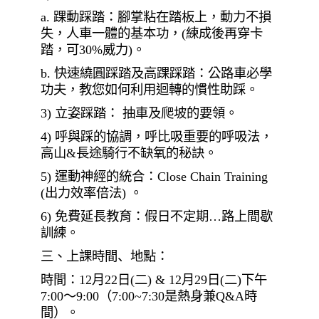
a.
踝動踩踏：腳掌粘在踏板上，動力不損
失，人車一體的基本功，
(
練成後再穿卡
踏，
可
30%
威力
)
。
b.
快速繞圓踩踏及高踝踩踏：公路車必學
功夫，教您如何利用迴轉的慣性助踩。
3)
立姿踩踏： 抽車及爬坡的要領。
4)
呼與踩的協調，呼比吸重要的呼吸法，
高山
&
長途騎行不缺氧的秘訣。
5)
運動神經的統合：
Close Chain Training
(
出力效率倍法
)
。
6)
免費延長教育：假日不定期
…
路上間歇
訓練。
三、上課
時間、地點
：
時間：
12
月
22
日
(
二
) & 12
月
29
日
(
二
)
下午
7:00
～
9:00
（
7:00~7:30
是熱身兼
Q&A
時
間
）
。