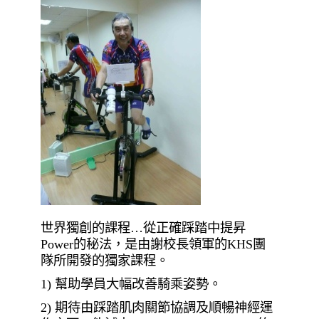
世界獨創的課程
…
從正確踩踏中提昇
Power
的秘法，是由謝校長領軍的
KHS
團
隊所開發的獨家課程。
1)
幫助學員大幅改善騎乘姿勢。
2)
期待由踩踏肌肉關節協調及順暢神經運