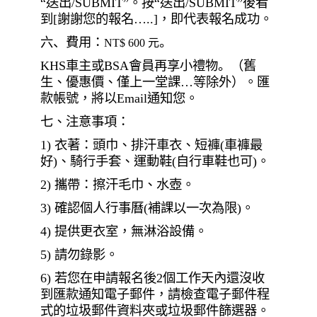
“
送出
/SUBMIT”
。按
“
送出
/SUBMIT”
後看
到
[
謝謝您的報名
…..]
，即代表報名成功。
六、
費用：
。
NT$ 600
元
KHS
車主或
BSA
會員再享小禮物
。（
舊
生、優惠價、僅上一堂課
…
等除外）。匯
款帳號，
將以
Email
通知
您
。
七
、注意事項：
1)
衣著：頭巾、排汗車衣、短褲
(
車褲最
好
)
、騎行手套、運動鞋
(
自行車鞋也可
)
。
2)
攜帶：擦汗毛巾、水壺。
3)
確認個人行事曆
(
補課以一次為限
)
。
4)
提供更衣室，無淋浴設備。
5)
請勿錄影。
6)
若
您在申請
報名後
2
個工作天內還沒收
到匯款通知電子郵件，請檢查電子郵件程
式的垃圾郵件資料夾或垃圾郵件篩選器。