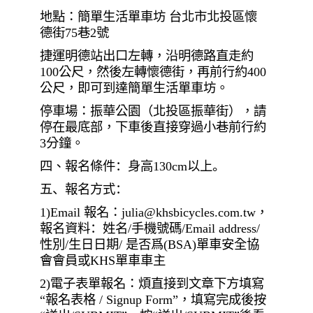
地點：簡單生活單車坊 台北市北投區懷
德街
75
巷
2
號
捷運明德站出口左轉，沿明德路直走約
100
公尺，然後左轉懷德街，再前行約
400
公尺，即可到達簡單生活單車坊。
停車場：振華公園（北投區振華街），請
停在最底部，下車後直接穿過小巷前行約
3
分鐘。
四
、
報名條件：身高
130cm
以上。
五、報名方式：
1)Email
報名：
julia@khsbicycles.com.tw
，
報名資料：姓名
/
手機
號碼
/Email address/
性別
/
生日日期
/
是否爲
(BSA)
單車安全協
會會員或
KHS
單車
車主
2)
電子表單報名：煩直接到文章下方填寫
“
報名表格
/ Signup Form”
，填寫完成後按