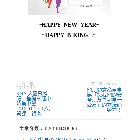
~HAPPY NEW YEAR~
~HAPPY BIKING !~
← 前一章 /
下一章 / NEXT →
PREVIOUS
他…願意為單車
KHS 大園飛輪
族「您我他的安
班…基礎三個小
全…友善超車一
時集中營
公尺」的立法而
2016.01.16（六）
努力！
開課—額滿
文章分類 / CATEGORIES
KHS 仙特里盃 / KHS Century Ride
(18)