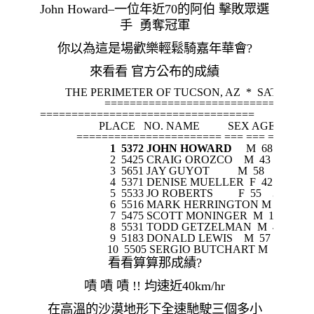
John Howard–一位年近70的阿伯 擊敗眾選
手 勇奪冠軍
你以為這是場歡樂輕鬆騎嘉年華會?
來看看 官方公布的成績
         THE PERIMETER OF TUCSON, AZ  *  SATURDAY -
                       ==============================
==============================
====
                     PLACE   NO. NAME          SEX AGE    T
             ======================= === === ====
 1  5372 JOHN HOWARD
     M  68    3:07
                         2  5425 CRAIG OROZCO    M  43    3:08
                         3  5651 JAY GUYOT          M  58    3:08
                         4  5371 DENISE MUELLER  F  42    3:0
                         5  5533 JO ROBERTS         F  55    3:08
                         6  5516 MARK HERRINGTON M  43    3
                         7  5475 SCOTT MONINGER  M  11    3:0
                         8  5531 TODD GETZELMAN  M  41    3:
                         9  5183 DONALD LEWIS    M  57    3:09
                        10  5505 SERGIO BUTCHART M  37    3
看看算算那成績?
嘖 嘖 嘖 !! 均速近40km/hr
在高溫的沙漠地形下全速馳駛三個多小