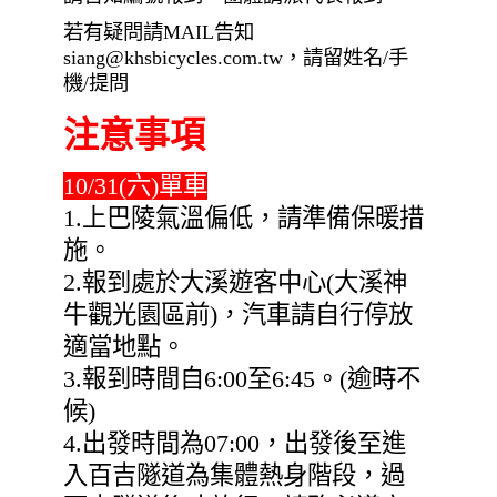
若有疑問請MAIL告知
siang@khsbicycles.com.tw，請留姓名/手
機/提問
注意事項
10/31(六)單車
1.上巴陵氣溫偏低，請準備保暖措
施。
2.報到處於大溪遊客中心(大溪神
牛觀光園區前)，汽車請自行停放
適當地點。
3.報到時間自6:00至6:45。(逾時不
候)
4.出發時間為07:00，出發後至進
入百吉隧道為集體熱身階段，過