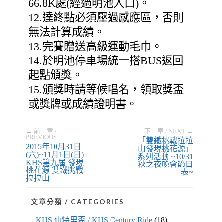
66.8K處(經過明池入口)。
12.達終點必須壓過感應區，否則
無法計算成績。
13.完賽贈送高級運動毛巾。
14.於明池停車場統一搭BUS返回
起點頒獎。
15.頒獎時請等候唱名，領取獎盃
或獎牌或成績證明書。
← 前一章 /
下一章 / NEXT →
PREVIOUS
「雙鐵挑戰拉拉
2015年10月31日
山發現桃花源」
(六)~11月1日(日)
系列活動 ~10/31
KHS第九屆 發現
秋之夜晚會節目
桃花源 雙鐵挑戰
表~
拉拉山
文章分類 / CATEGORIES
KHS 仙特里盃 / KHS Century Ride
(18)