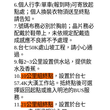
6.個人行李/單車(報到時)可寄放起
點處；個人換裝衣物須送至終點
請告知。
7.號碼布務必別於胸前；晶片務必
配戴於鞋帶上，未依規定配戴造
成感應不良將不予處理。
8.台七50K處山坡工程，請小心通
過。
9.每2~3公里設置供水站，提供飲
水及香蕉。
10.
10公里組終點
，設置於台七
57.4K大漢工作站。抵終點後可選
擇返回起點或進入明池的BUS服
務。
11.
21公里組終點
，設置於台七