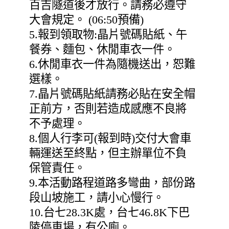
百吉隧道後才放行。請務必遵守
大會規定。 (06:50預備)
5.報到領取物:晶片號碼貼紙、午
餐券、麵包、休閒車衣一件。
6.休閒車衣一件為隨機送出，恕難
選樣。
7.晶片號碼貼紙請務必貼在安全帽
正前方，否則若造成感應不良將
不予處理。
8.個人行李可(報到時)交付大會車
輛運送至終點，但主辦單位不負
保管責任。
9.本活動路程道路多彎曲，部份路
段山坡施工，請小心慢行。
10.台七28.3K處，台七46.8K下巴
陵停車場，有公廁。