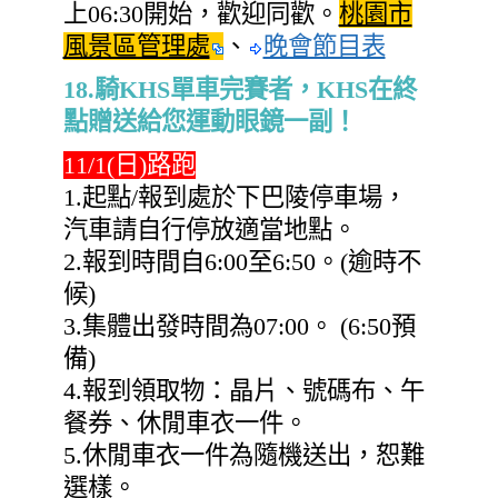
上06:30開始，歡迎同歡。
桃園市
風景區管理處
、
晚會節目表
18.騎KHS單車完賽者，KHS在終
點贈送給您運動眼鏡一副！
11/1(日)路跑
1.起點/報到處於下巴陵停車場，
汽車請自行停放適當地點。
2.報到時間自6:00至6:50。(逾時不
候)
3.集體出發時間為07:00。 (6:50預
備)
4.報到領取物：晶片、號碼布、
午
餐券
、
休閒車衣一件。
5.休閒車衣一件為隨機送出，恕難
選樣。