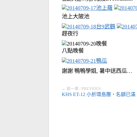
池上大陂池
趕夜行
八點晚餐
謝謝 鴨鴨學姐, 暑中送西瓜…
← 前一章 / PREVIOUS
KHS ET-12 小折環島團，名額已滿