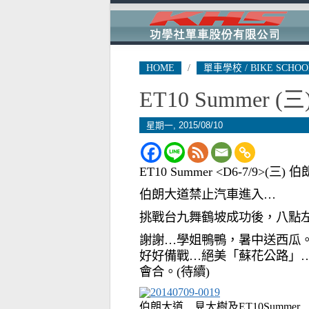
HOME
/
單車學校 / BIKE SCHOO
ET10 Summer
(三
星期一, 2015/08/10
ET10 Summer <D6-7/9>(三)
伯朗大道禁止汽車進入…
挑戰台九舞鶴坡成功後，八點
謝謝…學姐鴨鴨，暑中送西瓜
好好備戰…絕美「蘇花公路」
會合。(待續)
伯朗大道…見大樹及ET10Summer