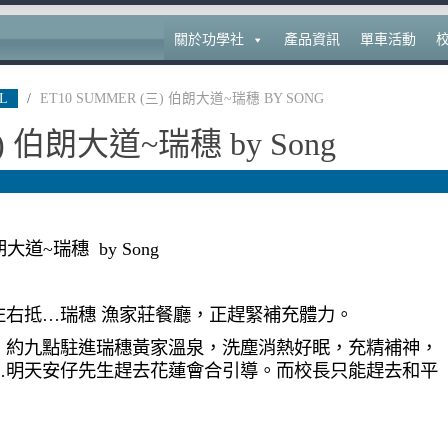
關於功學社
產品資訊
單車活動
L
/
ET10 SUMMER
(三) 伯朗大道~瑞穗 BY SONG
) 伯朗大道~瑞穗 by Song
 伯朗大道~瑞穗 by Song
左右抵…瑞穗 漁家莊餐廳，正趕緊補充體力。
。約九點駐進瑞穗黃家溫泉，洗塵消熱好眠，充精補神，
…明天安仔先生趕去花蓮會合引導。而校長只能趕去和平