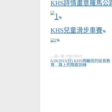
KHS詩情畫意羅馬公
KHS兒童滑步車賽
← 前一章 / PREVIOUS
6/28/2015(日) KHS飛輪班的延長教
育…路上的間歇訓練