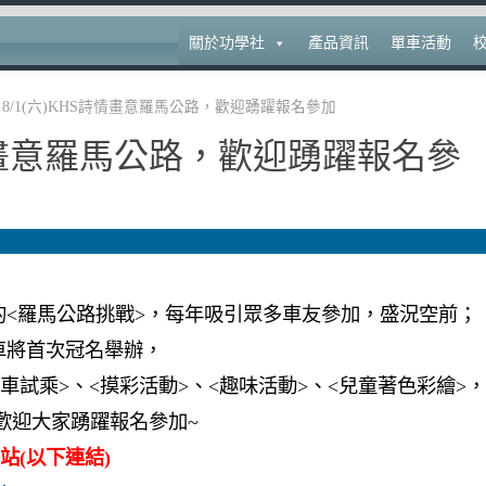
關於功學社
產品資訊
單車活動
8/1(六)KHS詩情畫意羅馬公路，歡迎踴躍報名參加
詩情畫意羅馬公路，歡迎踴躍報名參
的<羅馬公路挑戰>，每年吸引眾多車友參加，盛況空前；
車將首次冠名舉辦，
單車試乘>、<摸彩活動>、<趣味活動>、<兒童著色彩繪>，
>；歡迎大家踴躍報名參加~
站(以下連結)