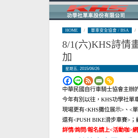
HOME
/
單車安全協會 / BSA
/
8/1(六)KHS
加
星期五, 2015/06/26
中華民國自行車騎士協會主辦
今年有別以往，KHS功學社單
現場更有<KHS攤位展示>、<
還有<PUSH BIKE滑步車賽
詳情/詢問/報名請上<活動咖>網