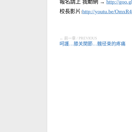
報名請上 我動網 →
http://goo.
校長影片:
http://youtu.be/Omx
← 前一章 / PREVIOUS
呵護…膝关関節…髖径束的疼痛