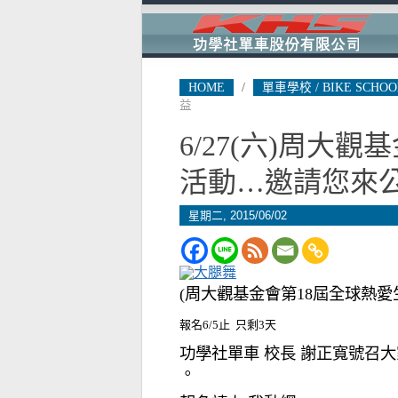
HOME
/
單車學校 / BIKE SCHOO
益
6/27(六)周大
活動…邀請您來
星期二, 2015/06/02
(周大觀基金會第18屆全球熱愛
報名6/5止 只剩3天
功學社單車 校長 謝正寬號召大家一
。