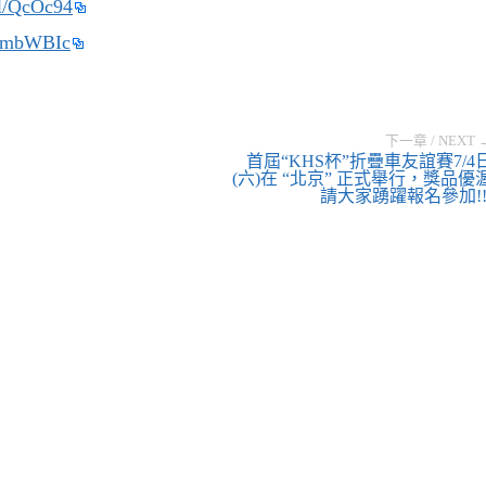
gl/QcOc94
R4mbWBIc
下一章 / NEXT 
首屆“KHS杯”折疊車友誼賽7/4
(六)在 “北京” 正式舉行，獎品優
請大家踴躍報名參加!!