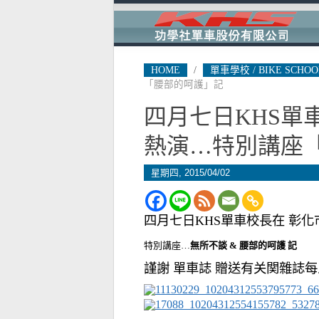
HOME
/
單車學校 / BIKE SCHOO
「腰部的呵護」記
四月七日KHS單
熱演…特別講座
星期四, 2015/04/02
四月七日KHS單車校長在 彰化
特別講座…
無所不談 &
腰部的呵護 記
謹謝 單車誌 贈送有关関雜誌