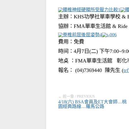
主辦：KHS功學社單車學校 & 
協辦：FMA單車生活館 & Ride fo
費用：免費
時间：4月7日(二) 下午7:00~9:0
地奌 ：FMA單車生活館 彰化
報名： (04)7369440 陳先生 (
tr
← 前一章 / PREVIOUS
4/18(六) BSA會員及ET大會師…桃
園經典路線…羅馬公路