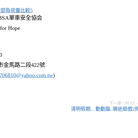
BSA單車安全協会
r Hope
0
市金馬路二段422號
f706810@yahoo.com.tw
)
下一章 / NEXT 
清明假期…動動腦..猜迷遊戲2