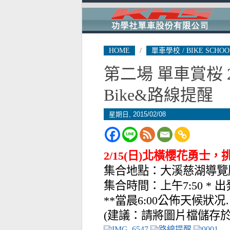
HOME
/
單車學校 / BIKE SCHOO
第二場 單車賞桜 2
Bike&路線提醒
星期日, 2015/02/08
2/15(日)北橫櫻花勇士
集合地點：大溪慈湖導覽
集合時間：上午7:50 * 出
**當晨6:00公佈天候狀况
(建議：請將圖片檔儲存於