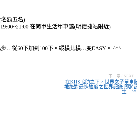
(名額五名)
19:00~21:00 在简單生活單車舘(明德捷站附近)
步…從60下加到100下。縱横北横…变EASY。 ^*^
下一章 / NEXT 
在KHS協助之下，世界女子單車
地絶對最快速度之世界記錄 即將
生…^*