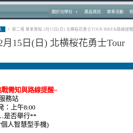
關於功學社
產品資訊
單車活動
L
/
第二場 單車賞桜 2月15日(日) 北横桜花勇士TOUR BIKE&路線提
月15日(日) 北横桜花勇士Tour
，挑戰需知與路線提醒~
服務站
発：上午8:00
…是否舉行**
個人智慧型手機)