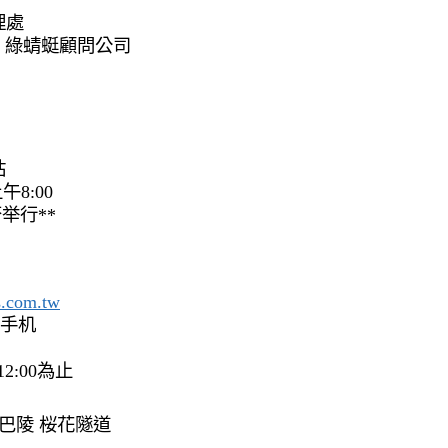
理處
、綠蜻蜓顧問公司
站
午8:00
举行**
s.com.tw
及手机
2:00為止
中巴陵 桜花隧道