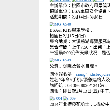
主辦單位：桃園市政府風景管
協辦單位：BSA單車安全協會
活動期間：2月14日~3月8日
BSA& KHS單車學校…
揪團日2月15日(日)
集合地奌：大溪慈湖導覽服務
集合時間：上午7:50 * 出発：上
**當晨6:00公佈天候狀况…是否
免費…保險及餐水自理。
團体報名処：
siang@khsbicycle
姓名//年令//手机//緊急連络人
詢问処：03 386 8020# 241洪’s
團報：即日起2月13日(五) 中午1
2014年北橫桜花勇士…..攝於