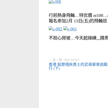
行前熱身飛輪…特优價 nt100…
報名参加2月 13日(五)的飛輪班 
不担心爬坡…今天起操練,,,蹲馬
← 前一章 / PREVIOUS
香港 毅歷殘疾勇士的武嶺單車挑戰
行 (下)