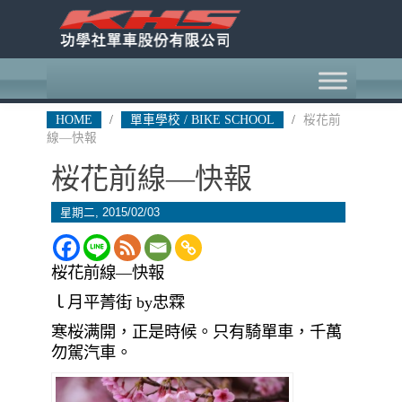
HOME
/
單車學校 / BIKE SCHOOL
/
桜花前
線—快報
桜花前線—快報
星期二, 2015/02/03
桜花前線—快報
ｌ月平菁街 by忠霖
寒桜满開，正是時候。只有騎單車，千萬
勿駕汽車。