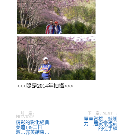
<<<照是2014年拍攝>>>
← 前一章 /
下一章 / NEXT →
PREVIOUS
單車賞桜…練脚
精彩的彰化經典
力…居家電視前
美道139二日
的徒手練
遊…完美結束…