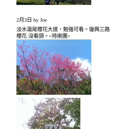
2月3日 by Joe
淡水滬尾櫻花大道，勉強可看。復興三路
櫻花 沒看頭。<待揪團>