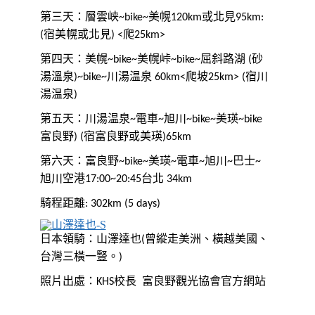
第三天：層雲峡
美幌
或北見
~bike~
120km
95km:
宿美幌或北見
爬
(
) <
25km>
第四天：美幌
美幌峠
屈斜路湖
砂
~bike~
~bike~
(
湯溫泉
川湯温泉
爬坡
宿川
)~bike~
60km<
25km> (
湯温泉
)
第五天：川湯温泉
電車
旭川
美瑛
~
~
~bike~
~bike
富良野
宿富良野或美瑛
) (
)65km
富良野
美瑛
電車
旭川
巴士
第六天：
~bike~
~
~
~
~
旭川空港
台北
17:00~20:45
34km
騎程距離
: 302km (5 days)
日本領騎：山澤達也
曾縱走美洲、橫越美國、
(
台灣三橫一豎。
)
照片出處：
校長
富良野觀光協會官方網站
KHS