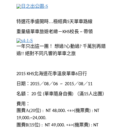
特選花季盛開時…極經典
天單車路線
5
重量級單車旅遊老總－
校長
帶領
KHS
~
一年只出這一團！ 想過
心動過
千萬別再錯
?
?
過
!! 絕對不同凡響的單車之旅
北海道花季溫泉單車
日行
2015 KHS
6
日期：
／
／
／
／
2015
08
06 ~ 2015
08
11
名額：
位
單車隨身自備
（滿
人出團）
20
(
)
15
費用：
團費A(20位
機票費
) : NT 48,000. <+>
(
) : NT
19,000.~24,000.
團費B(15位) : NT 49,000. <+>(機票費) : NT