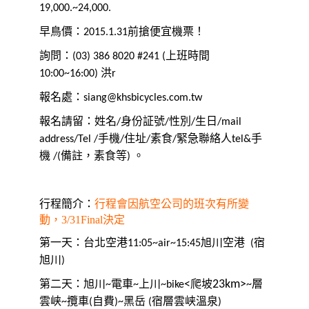
19,000.~24,000.
早鳥價：
前搶便宜機票！
2015.1.31
詢問：
上班時間
(03) 386 8020 #241 (
洪
10:00~16:00)
r
報名處：
siang@khsbicycles.com.tw
報名請留：姓名
身份証號
性別
生日
/
/
/
/mail
手機
住址
素食
緊急聯絡人
手
address/Tel /
/
/
/
tel&
機
備註，素食等
。
/(
)
行程簡介：
行程會因航空公司的班次有所變
動，3/31Final決定
台北空港
旭川空港
宿
第一天：
11:05~air~15:45
(
旭川
)
第二天：旭川
電車
上川
<
爬坡
23km>
層
~
~
~bike
~
雲峡
攬車
自費
黑岳
宿層雲峡溫
泉
~
(
)~
(
)