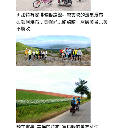
再加特有安排曠野路線
層雲峽的流星瀑布
–
& 銀河瀑布…美幌峠…騎騎騎，層層美景…美
不勝收
騎在畫裏 美瑛的花布 富良野的薰衣草海