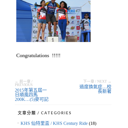
Congratulations !!!!!
← 前一章 /
下一章 / NEXT →
PREVIOUS
過度換氣症…校
2015年第五屆一
長新著
日順風四馬
200K…(5)麥可記
文章分類 / CATEGORIES
KHS 仙特里盃 / KHS Century Ride
(18)