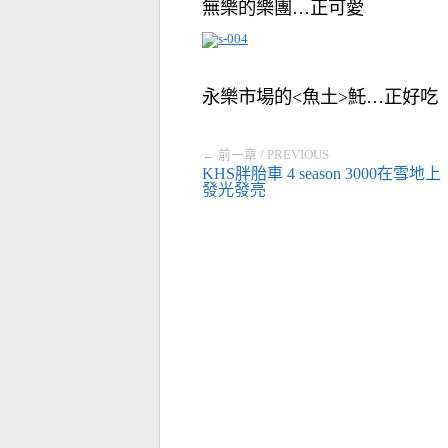
無樂的樂團…正可愛
永樂市場的<魚土>魠…正好吃
← 前一章 / PREVIOUS
KHS胖胎車 4 season 3000在雪地上
發光發亮