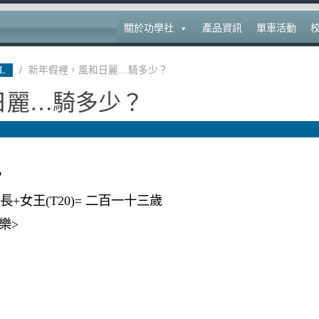
關於功學社
產品資訊
單車活動
L
/
新年假裡，風和日麗…騎多少？
日麗…騎多少？
？
校長+女王(T20)= 二百一十三歲
樂>