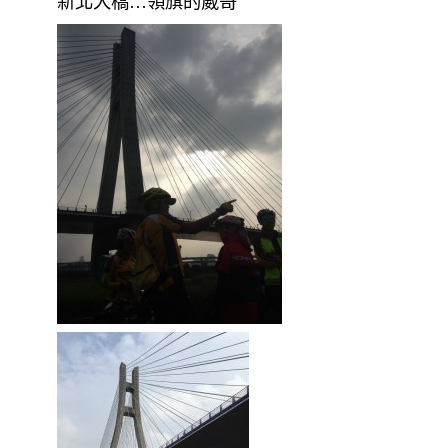
新北大橋…領旗的崴哥