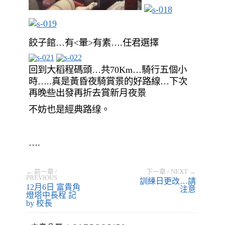
餃子館…有<暈>有素….任君選擇
回到大稻程碼頭…共70Km…騎行五個小
時…..真是黃昏夜騎賞景的好路線…下次
再晚些出發再折去賞新月夜景
不妨也是經典路缐。
….
← 前一章 /
下一章 / NEXT →
PREVIOUS
訓練日更改…請
12月6日 富貴角
注意
燈塔中長程 記
by 校長