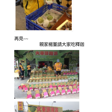
再見~~
親家楊董請大家吃釋迦