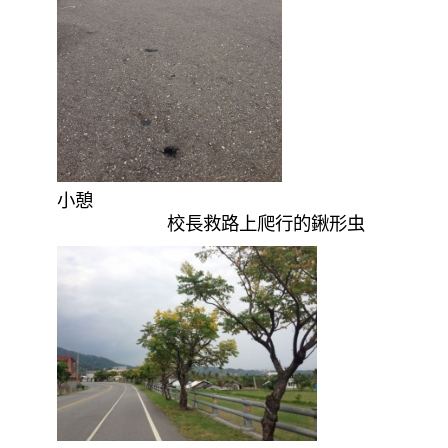
小憩
校長救路上爬行的鍬形虫