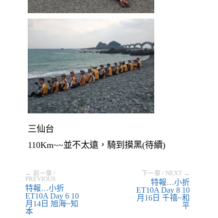
三仙台
110Km~~並不太遠，騎到摸黑(待續)
← 前一章 /
下一章 / NEXT →
PREVIOUS
特報…小折
特報…小折
ET10A Day 8 10
ET10A Day 6 10
月16日 千禧~和
月14日 旭海~知
平
本