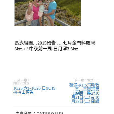
長泳組團…2015預告 ….七月金門料羅灣
3km / / 中秋前一周 日月潭3.3km
← 前一章 /
下一章 / NEXT →
PREVIOUS
額滿-KHS飛輪教
10/25(六)~10/26(日)KHS
室…基礎班第
拉拉山預告
189期，將於10
月21日(二) & 10
月28日(二) 開課
文章分類 / CATEGORIES